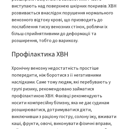
виступають над поверхнею шкірних покривів. ХВН
розвивається внаслідок порушення нормального
венозного відтоку крові, що призводить до
послаблення тиску венозних стінок, роблячи їх
більш сприйнятливими до деформації та
розширення, тобто до варикозу.
Профілактика ХВН
Хронічну венозну недостатність простіше
попередити, ніж боротися з її негативними
наслідками. Саме тому людям, які перебувають у
групі ризику, рекомендовано займатися
профілактикою ХВН. Фахівці рекомендують
носити компресійну білизну, яка не дає судинам
розширюватися, дотримуватися дієти,
виключивши з раціону гостру, солону їжу, вживати
каші, фрукти, овочі, виконувати фізичні вправи,