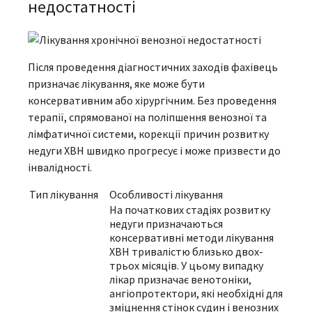
недостатності
Після проведення діагностичних заходів фахівець
призначає лікування, яке може бути
консервативним або хірургічним. Без проведення
терапії, спрямованої на поліпшення венозної та
лімфатичної системи, корекції причин розвитку
недуги ХВН швидко прогресує і може призвести до
інвалідності.
Тип лікування
Особливості лікування
На початкових стадіях розвитку
недуги призначаються
консервативні методи лікування
ХВН тривалістю близько двох-
трьох місяців. У цьому випадку
лікар призначає венотоніки,
ангіопротектори, які необхідні для
зміцнення стінок судин і венозних