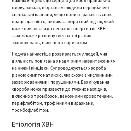
нижніх кінцівок до серця. Щоб кров правильно
циркулювала, в організмі людини передбачені
спеціальні клапани, якщо вони втрачають свою
працездатність, виникає зворотний відтік, який
може призвести до венозної гіпертензії. ХВН
також може розвинутися на тлі різних
захворювань, включно з варикозом.
Недуга найчастіше розвивається у людей, чия
діяльність пов’язана з надмірним навантаженням
на нижні кінцівки. Супроводжується хвороба
різною симптоматикою, яка схожа з численними
захворюваннями і порушеннями. Без лікування
хвороба може призвести до тяжких наслідків,
включно з тромбозом, венозними кровотечами,
перифлебітом, трофічними виразками,
тромбофлебітом.
Етіологія ХВН