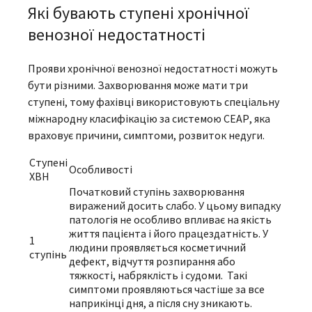
Які бувають ступені хронічної
венозної недостатності
Прояви хронічної венозної недостатності можуть
бути різними. Захворювання може мати три
ступені, тому фахівці використовують спеціальну
міжнародну класифікацію за системою СЕАР, яка
враховує причини, симптоми, розвиток недуги.
Ступені
Особливості
ХВН
Початковий ступінь захворювання
виражений досить слабо. У цьому випадку
патологія не особливо впливає на якість
життя пацієнта і його працездатність. У
1
людини проявляється косметичний
ступінь
дефект, відчуття розпирання або
тяжкості, набряклість і судоми. Такі
симптоми проявляються частіше за все
наприкінці дня, а після сну зникають.