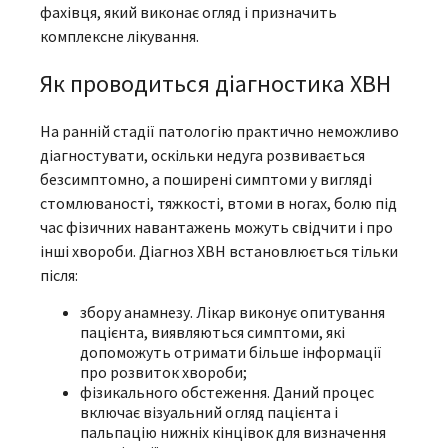
фахівця, який виконає огляд і призначить
комплексне лікування.
Як проводиться діагностика ХВН
На ранній стадії патологію практично неможливо
діагностувати, оскільки недуга розвивається
безсимптомно, а поширені симптоми у вигляді
стомлюваності, тяжкості, втоми в ногах, болю під
час фізичних навантажень можуть свідчити і про
інші хвороби. Діагноз ХВН встановлюється тільки
після:
збору анамнезу. Лікар виконує опитування
пацієнта, виявляються симптоми, які
допоможуть отримати більше інформації
про розвиток хвороби;
фізикального обстеження. Даний процес
включає візуальний огляд пацієнта і
пальпацію нижніх кінцівок для визначення