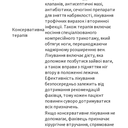
клапанів, антисептичні мазі,
антибіотики, сечогінні препарати
для зняття набряклості, лікування
трофічних виразок і вторинної
інфекції. Також терапія включає
Консервативна
носіння спеціалізованого
терапія
компресійного трикотажу, який
обтягує ноги, перешкоджаючи
надмірному розширенню вен.
Лікування включає дієту, яка
допоможе позбутися зайвої ваги,
а також вправи з підняттям ніг
вгору в положенні лежачи.
Ефективність лікування
безпосередньо залежить від
дотримання рекомендацій
фахівця, тому кожен пацієнт
повинен суворо дотримуватися
всіх призначень.
Якщо консервативне лікування не
допомагає, фахівець призначає
хірургічне втручання, спрямоване