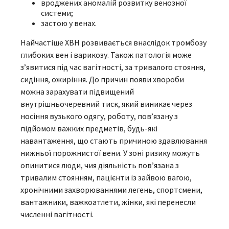
вроджених аномалій розвитку венозної
системи;
застою у венах.
Найчастіше ХВН розвивається внаслідок тромбозу
глибоких вен і варикозу. Також патологія може
з’явитися під час вагітності, за тривалого стояння,
сидіння, ожиріння. До причин появи хвороби
можна зарахувати підвищений
внутрішньочеревний тиск, який виникає через
носіння вузького одягу, роботу, пов’язану з
підйомом важких предметів, будь-які
навантаження, що стають причиною здавлювання
нижньої порожнистої вени. У зоні ризику можуть
опинитися люди, чия діяльність пов’язана з
тривалим стоянням, пацієнти із зайвою вагою,
хронічними захворюваннями легень, спортсмени,
вантажники, важкоатлети, жінки, які перенесли
численні вагітності.