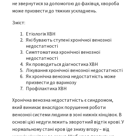
не звернутися за допомогою до фахівця, хвороба
може призвести до тяжких ускладнень.
Зміст:
Етіологія ХВН
Які бувають ступені хронічної венозної
недостатності
Симптоматика хронічної венозної
недостатності
Як проводиться діагностика ХВН
Лікування хронічної венозної недостатності
Як хронічна венозна недостатність може
призвести до варикозу
Профілактика ХВН
Хронічна венозна недостатність є синдромом,
який виникає внаслідок порушення роботи
венозної системи людини в зоні нижніх кінцівок. В
основі цієї недуги лежить зворотний відтік крові. У
нормальному стані кров іде знизу вгору – від