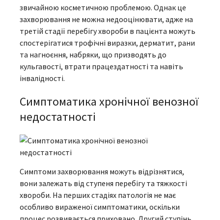
звичайною косметичною проблемою. Однак це
захворювання не можна недооцінювати, адже на
третій стадії перебігу хвороби в пацієнта можуть
спостерігатися трофічні виразки, дерматит, рани
та нагноєння, набряки, що призводять до
кульгавості, втрати працездатності та навіть
інвалідності.
Симптоматика хронічної венозної
недостатності
Симптоми захворювання можуть відрізнятися,
вони залежать від ступеня перебігу та тяжкості
хвороби. На перших стадіях патологія не має
особливо вираженої симптоматики, оскільки
процес розвивається приховано. Другий ступінь