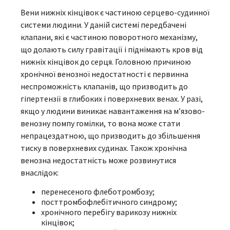
Вени нижніх кінцівок є частиною серцево-судинної
системи людини. У даній системі передбачені
клапани, які є частиною поворотного механізму,
що долають силу гравітації і піднімають кров від
нижніх кінцівок до серця. Головною причиною
хронічної венозної недостатності є первинна
неспроможність клапанів, що призводить до
гіпертензії в глибоких і поверхневих венах. У разі,
якщо у людини виникає навантаження на м’язово-
венозну помпу гомілки, то вона може стати
непрацездатною, що призводить до збільшення
тиску в поверхневих судинах. Також хронічна
венозна недостатність може розвинутися
внаслідок:
перенесеного флеботромбозу;
посттромбофлебітичного синдрому;
хронічного перебігу варикозу нижніх
кінцівок;