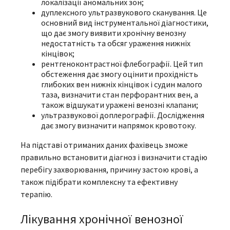
локалізації аномальних зон;
дуплексного ультразвукового сканування. Це
основний вид інструментальної діагностики,
що дає змогу виявити хронічну венозну
недостатність та обсяг ураження нижніх
кінцівок;
рентгеноконтрастної флебографії. Цей тип
обстеження дає змогу оцінити прохідність
глибоких вен нижніх кінцівок і судин малого
таза, визначити стан перфорантних вен, а
також відшукати уражені венозні клапани;
ультразвукової доплерографії. Дослідження
дає змогу визначити напрямок кровотоку.
На підставі отриманих даних фахівець зможе
правильно встановити діагноз і визначити стадію
перебігу захворювання, причину застою крові, а
також підібрати комплексну та ефективну
терапію.
Лікування хронічної венозної