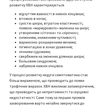
розвитку ХВН характеризується:
відчуттям важкості в нижніх кінцівках;
втомою в ногах;
сухістю шкіри, втратою еластичності,
появою «мармурового» малюнка на шкірі;
утворенням «сіточок» та «зірочок»;
онімінням, зниженням чутливості;
варикозно-розширеними венами;
пігментацією в зонах ураження;
нічними судомами;
свербежем на змінених ділянках шкіри;
больовим синдромом;
набряком нижніх кінцівок.
У процесі розвитку недуги симптоматика стає
більш вираженою, що призводить до появи
трофічних виразок. ХВН викликає запаморочення,
що призводить до непритомності та серцевої
недостатності. Саме тому за перших проявів
захворювання варто негайно звернутися до