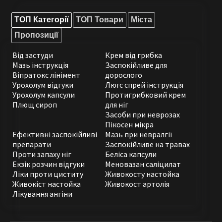
ТОП Категорії
ТОП Товари
Міста
Пропозиції
Від застуди
Крем від грибка
Мазь інструкція
Заспокійливе для
Віпратокс лінімент
дорослого
Урохолум відгуки
Люгс спрей інструкція
Урохолум капсули
Протигрибковий крем
Плющ сироп
для ніг
Засоби при неврозах
Пікосен мікра
Ефективні заспокійливі
Мазь при невралгії
препарати
Заспокійливе на травах
Проти запаху ніг
Беліса капсули
Екзік розчин відгуки
Меновазан саліцилат
Ліки проти циститу
Живокосту настойка
Живокіст настойка
Живокост артолія
Лікування ангіни