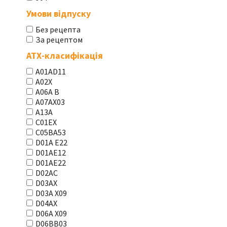
Умови відпуску
Без рецепта
За рецептом
АТХ-класифікація
A01AD11
A02X
A06A В
A07AX03
A13A
C01EX
C05BA53
D01A E22
D01AE12
D01AE22
D02AC
D03AX
D03A X09
D04AX
D06A X09
D06BB03