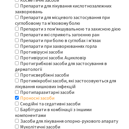
Косметичні засоби
Препарати для лікування кислотнозалежних
захворювань
Препарати для місцевого застосування при
суглобовому та м'язовому болю
Препарати з пом'якшувальною та захисною дією
Препарати які сприяють загоєнню ран
Препарати при болю в суглобах і м'язах
Препарати при захворюваннях горла
Противірусні засоби
Противірусні засоби. Ацикловір
Протигрибкові засоби для застосування в
дерматології
Протисвербіжні засоби
Протимікробні засоби, які застосовуються для
лікування кишкових інфекцій
Протипаразитарні засоби
Проносні засоби
Снодійні та седативні засоби
Барбітурати в комбінації з іншими
компонентами
Засоби для лікування опорно-рухового апарату
Муколітичні засоби