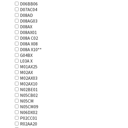
D06BB06
D07AC04
D08AD
D08AG03
D08AX
D08AX01
D08А С02
D08А Х08
D08А Х10**
G04BX
L03А Х
M01AX25
M02AX
M02AX03
M02AX10
N02BE01
N05CB02
N05CM
N05CM09
N06DX02
P02CC01
R02AA20