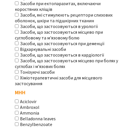
Засоби при ектопаразитах, включаючи
коростяних кліщів
Засоби, які стимулюють рецептори слизових
оболонок, шкіри та підшкірних тканин
Засоби, що застосовуються в урології
Засоби, що застосовуються місцево при
суглобовому та м'язовому болю
Засоби, що застосовуються при деменції
Відхаркувальні засоби
Засоби, що застосовуються в кардіології
Засоби, що застосовуються місцево при болях у
суглобах і м'язових болях
Тонізуючі засоби
Хіміотерапевтичні засоби для місцевого
застосування
МНН
Aciclovir
Ambroxol
Ammonia
Belladonna leaves
Benzylbenzoate