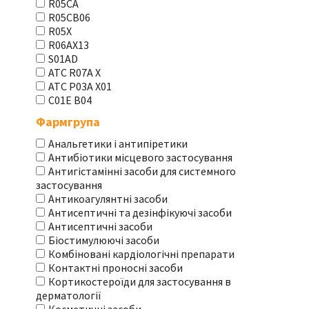
R05CA
R05CB06
R05X
R06AX13
S01AD
АТС R07A X
АТС Р03А Х01
С01Е В04
Фармгрупа
Анальгетики і антипіретики
Антибіотики місцевого застосування
Антигістамінні засоби для системного
застосування
Антикоагулянтні засоби
Антисептичні та дезінфікуючі засоби
Антисептичні засоби
Біостимулюючі засоби
Комбіновані кардіологічні препарати
Контактні проносні засоби
Кортикостероїди для застосування в
дерматології