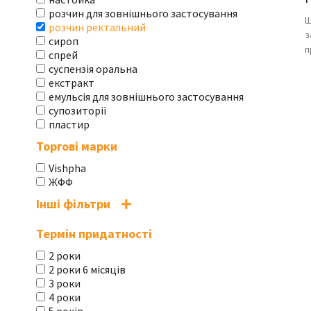
розчин для зовнішнього застосування
Ш
розчин ректальний
з
сироп
п
спрей
суспензія оральна
екстракт
емульсія для зовнішнього застосування
супозиторії
пластир
Торгові марки
Vishpha
ЖФФ
Інші фільтри
Термін придатності
2 роки
2 роки 6 місяців
3 роки
4 роки