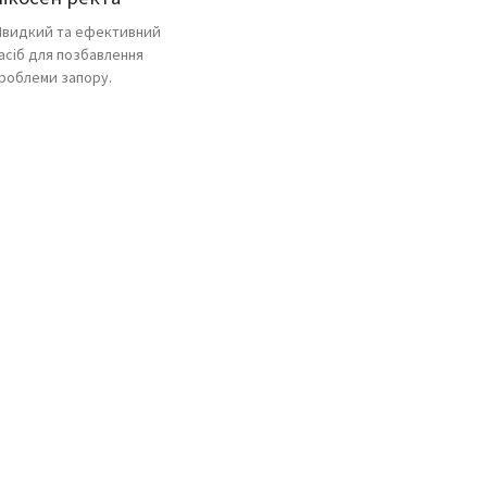
видкий та ефективний
асіб для позбавлення
роблеми запору.