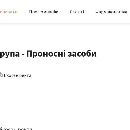
епарати
Про компанію
Статті
Фармаконагляд
рупа - Проносні засоби
Пікосен ректа