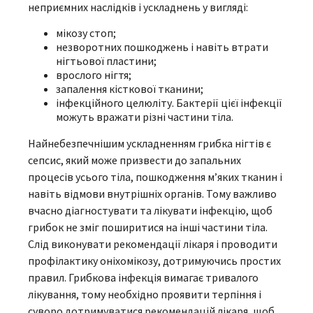
неприємних наслідків і ускладнень у вигляді:
мікозу стоп;
незворотних пошкоджень і навіть втрати
нігтьової пластини;
врослого нігтя;
запалення кісткової тканини;
інфекційного целюліту. Бактерії цієї інфекції
можуть вражати різні частини тіла.
Найнебезпечнішим ускладненням грибка нігтів є
сепсис, який може призвести до запальних
процесів усього тіла, пошкодження м’яких тканин і
навіть відмови внутрішніх органів. Тому важливо
вчасно діагностувати та лікувати інфекцію, щоб
грибок не зміг поширитися на інші частини тіла.
Слід виконувати рекомендації лікаря і проводити
профілактику оніхомікозу, дотримуючись простих
правил. Грибкова інфекція вимагає тривалого
лікування, тому необхідно проявити терпіння і
суворо дотримуватися рекомендацій лікаря, щоб