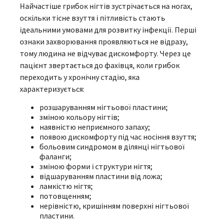
Найчастіше грибок нігтів зустрічається на ногах,
оскільки тісне взуття і пітливість стають
ідеальними умовами для розвитку інфекції. Перші
ознаки захворювання проявляються не відразу,
тому людина не відчуває дискомфорту. Через це
пацієнт звертається до фахівця, коли грибок
переходить у хронічну стадію, яка
характеризується:
розшаруванням нігтьової пластини;
зміною кольору нігтів;
наявністю неприємного запаху;
появою дискомфорту під час носіння взуття;
больовим синдромом в ділянці нігтьової
фаланги;
зміною форми і структури нігтя;
відшаруванням пластини від ложа;
ламкістю нігтя;
потовщенням;
нерівністю, кришінням поверхні нігтьової
пластини.