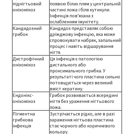
піднігтьовий
появою білих плям у центральній
оніхомікоз
частині ложа і біля кутикули.
Інфекція пов’язана з
ослабленням імунітету.
Кандидозний
Кандидоз представляє собою
грибок
дріжджову інфекцію, яка може
спровокувати набряк, запальний
процес і навіть відшарування
нігтя.
Дистрофічний
Ця інфекція є патологією
оніхомікоз
дистального або
проксимального грибка. У
результаті чого пластина сильно
потовщується через великий
вміст кератину.
Ендонікс-
Грибок розвивається всередині
оніхомікоз
нігтя без ураження нігтьового
ложа.
Пігментна
Зустрічається рідко, але в разі
грибкова
зараження нігтьова пластина
інфекція
стає чорного або коричневого
кольору.