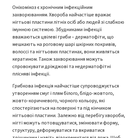
Оніхомікоз є хронічним інфекційним
захворюванням. Хвороба найчастіше вражає
нігтьові пластини літніх осіб або людей зі слабкою
імунною системою. Збудниками інфекції
вважаються цвілеві гриби – дерматофіти, що
мешкають на роговому шарі шкірних покривів,
волоссі та нігтьових пластинах, вони живляться
кератином. Також захворювання можуть
спровокувати дріжджові та недерматофітні
плісняві інфекції.
Грибкова інфекція найчастіше супроводжується
утворенням смуг і плям білого, блідо-жовтого,
жовто-коричневого, чорного кольору, які
спостерігаються на поверхні та під кінчиком
нігтьової пластини. Залежно від перебігу хвороби,
нігті можуть потовщуватися, змінювати форму,
структуру, деформуватися та вкриватися
тріщинами і навіть відокремитися від ложа. Щоб