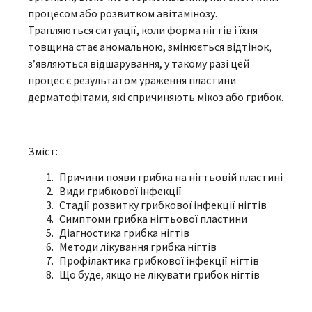
процесом або розвитком авітамінозу.
Трапляються ситуації, коли форма нігтів і їхня
товщина стає аномальною, змінюється відтінок,
з’являються відшарування, у такому разі цей
процес є результатом ураження пластини
дерматофітами, які спричиняють мікоз або грибок.
Зміст:
Причини появи грибка на нігтьовій пластині
Види грибкової інфекції
Стадії розвитку грибкової інфекції нігтів
Симптоми грибка нігтьової пластини
Діагностика грибка нігтів
Методи лікування грибка нігтів
Профілактика грибкової інфекції нігтів
Що буде, якщо не лікувати грибок нігтів