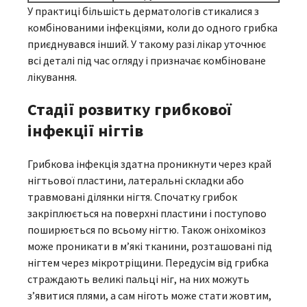
У практиці більшість дерматологів стикалися з
комбінованими інфекціями, коли до одного грибка
приєднувався інший. У такому разі лікар уточнює
всі деталі під час огляду і призначає комбіноване
лікування.
Стадії розвитку грибкової
інфекції нігтів
Грибкова інфекція здатна проникнути через край
нігтьової пластини, латеральні складки або
травмовані ділянки нігтя. Спочатку грибок
закріплюється на поверхні пластини і поступово
поширюється по всьому нігтю. Також оніхомікоз
може проникати в м’які тканини, розташовані під
нігтем через мікротріщини. Передусім від грибка
страждають великі пальці ніг, на них можуть
з’явитися плями, а сам ніготь може стати жовтим,