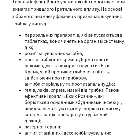
Терапія інфекційного ураження нігтьової пластини
вимагає тривалого і ретельного впливу. На основі
зібраного анамнезу фахівець призначає лікування
грибка у вигляді:
пероральних препаратів, які випускаються в
таблетках, вони чинять на організм системну
дію;
розм’якшувальних засобів;
протигрибкових кремів. Дерматологи
рекомендують використовувати
«Екзік
Крем»
, який проникає глибоко в ніготь,
здійснюючи протигрибкову,
антибактеріальну та протизапальну дію;
гелів, лаків, спреїв, мазей від грибка. Також
ефективні краплі
«Екзік Розчин»
, які
борються з основними збудниками інфекції,
швидко всмоктуються й утворюють високу
концентрацію препарату на ураженій
ділянці;
лазерної терапії;
антигістамінних і десенсибілізувальних