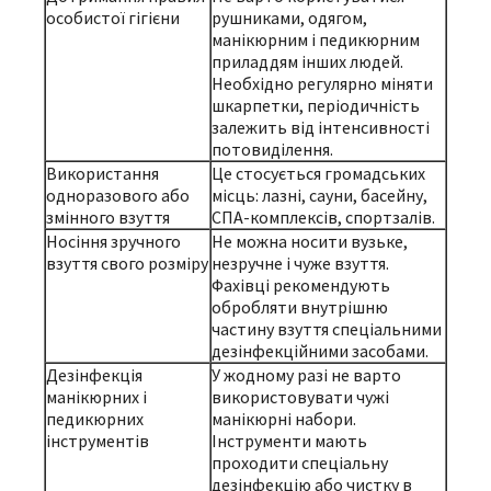
особистої гігієни
рушниками, одягом,
манікюрним і педикюрним
приладдям інших людей.
Необхідно регулярно міняти
шкарпетки, періодичність
залежить від інтенсивності
потовиділення.
Використання
Це стосується громадських
одноразового або
місць: лазні, сауни, басейну,
змінного взуття
СПА-комплексів, спортзалів.
Носіння зручного
Не можна носити вузьке,
взуття свого розміру
незручне і чуже взуття.
Фахівці рекомендують
обробляти внутрішню
частину взуття спеціальними
дезінфекційними засобами.
Дезінфекція
У жодному разі не варто
манікюрних і
використовувати чужі
педикюрних
манікюрні набори.
інструментів
Інструменти мають
проходити спеціальну
дезінфекцію або чистку в