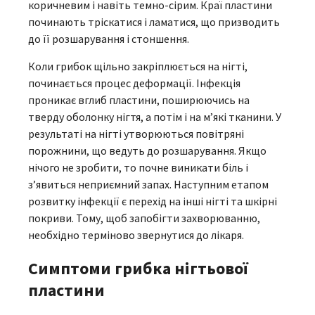
коричневим і навіть темно-сірим. Краї пластини
починають тріскатися і ламатися, що призводить
до її розшарування і стоншення.
Коли грибок щільно закріплюється на нігті,
починається процес деформації. Інфекція
проникає вглиб пластини, поширюючись на
тверду оболонку нігтя, а потім і на м’які тканини. У
результаті на нігті утворюються повітряні
порожнини, що ведуть до розшарування. Якщо
нічого не зробити, то почне виникати біль і
з’явиться неприємний запах. Наступним етапом
розвитку інфекції є перехід на інші нігті та шкірні
покриви. Тому, щоб запобігти захворюванню,
необхідно терміново звернутися до лікаря.
Симптоми грибка нігтьової
пластини