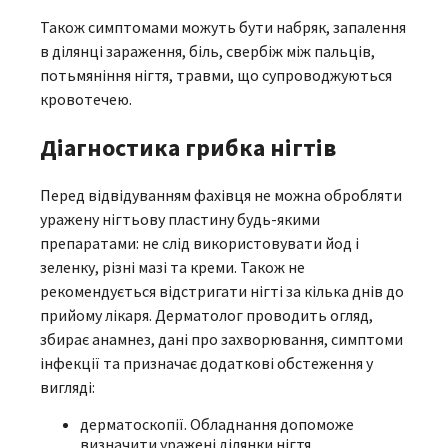
Також симптомами можуть бути набряк, запалення
в ділянці зараження, біль, свербіж між пальців,
потьмяніння нігтя, травми, що супроводжуються
кровотечею.
Діагностика грибка нігтів
Перед відвідуванням фахівця не можна обробляти
уражену нігтьову пластину будь-якими
препаратами: не слід використовувати йод і
зеленку, різні мазі та креми. Також не
рекомендується відстригати нігті за кілька днів до
прийому лікаря. Дерматолог проводить огляд,
збирає анамнез, дані про захворювання, симптоми
інфекції та призначає додаткові обстеження у
вигляді:
дерматоскопії. Обладнання допоможе
визначити уражені ділянки нігтя,