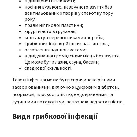
підвищеної пітливості;
носіння вузького, незручного взуття без
вентильованих отворів у спекотну пору
року;
травм нігтьової пластини;
хірургічного втручання;
контакту з переносниками хвороби;
грибкових інфекцій інших частин тіла;
ослаблення імунної системи;
відвідування громадських місць без взуття.
Це може бути лазня, сауна, басейн;
спадкової схильності.
Також інфекція може бути спричинена різними
захворюваннями, включно з цукровим діабетом,
псоріазом, плоскостопістю, ендокринними та
судинними патологіями, венозною недостатністю.
Види грибкової інфекції