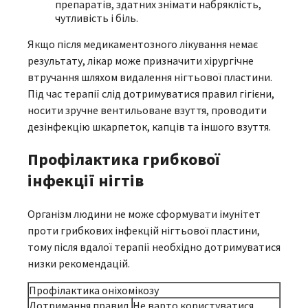
препаратів, здатних знімати набряклість,
чутливість і біль.
Якщо після медикаментозного лікування немає
результату, лікар може призначити хірургічне
втручання шляхом видалення нігтьової пластини.
Під час терапії слід дотримуватися правил гігієни,
носити зручне вентильоване взуття, проводити
дезінфекцію шкарпеток, капців та іншого взуття.
Профілактика грибкової
інфекції нігтів
Організм людини не може сформувати імунітет
проти грибкових інфекцій нігтьової пластини,
тому після вдалої терапії необхідно дотримуватися
низки рекомендацій.
Профілактика оніхомікозу
Дотримання правил
Не варто користуватися