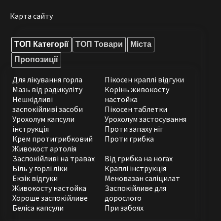
Карта сайту
ТОП Категорії
ТОП Товари
Міста
Пропозиції
Для лікування горла
Пікосен краплі відгуки
Мазь від радикуліту
Корінь живокосту
Нешкідливі
настойка
заспокійливі засоби
Пікосен таблетки
Урохолум капсули
Урохолум застосування
інструкція
Проти запаху ніг
Крем протигрибковий
Проти грибка
Живокост артолія
Заспокійливі на травах
Від грибка на ногах
Біль у горлі ліки
Краплі інструкція
Екзік відгуки
Меновазан саліцилат
Живокосту настойка
Заспокійливе для
Хороше заспокійливе
дорослого
Беліса капсули
При забоях