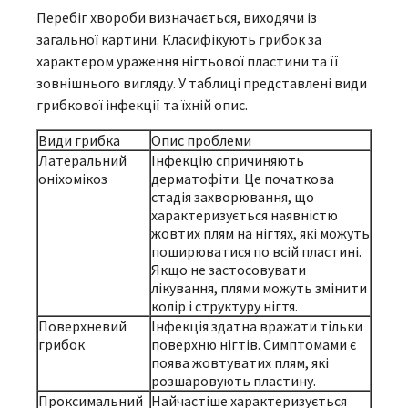
Перебіг хвороби визначається, виходячи із
загальної картини. Класифікують грибок за
характером ураження нігтьової пластини та її
зовнішнього вигляду. У таблиці представлені види
грибкової інфекції та їхній опис.
Види грибка
Опис проблеми
Латеральний
Інфекцію спричиняють
оніхомікоз
дерматофіти. Це початкова
стадія захворювання, що
характеризується наявністю
жовтих плям на нігтях, які можуть
поширюватися по всій пластині.
Якщо не застосовувати
лікування, плями можуть змінити
колір і структуру нігтя.
Поверхневий
Інфекція здатна вражати тільки
грибок
поверхню нігтів. Симптомами є
поява жовтуватих плям, які
розшаровують пластину.
Проксимальний
Найчастіше характеризується