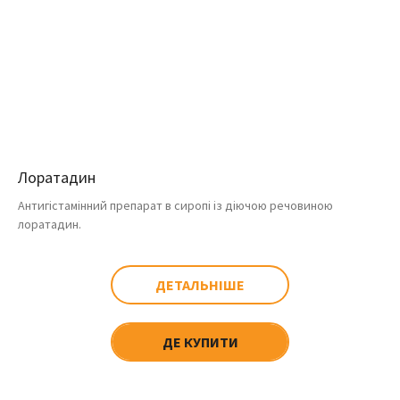
Лоратадин
Антигістамінний препарат в сиропі із діючою речовиною
лоратадин.
ДЕТАЛЬНІШЕ
ДЕ КУПИТИ