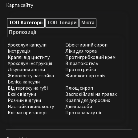
Карта сайту
ТОП Категорії
ТОП Товари
Міста
Пропозиції
Урохолум капсули
Ефективний сироп
інструкція
Ліки для горла
Краплі від циститу
Протигрибковий крем
Урохолум інструкція
Віпратокс гель
Лікування ангіни
Проти грибка
Живокосту настойка
Живокост артолія
Беліса капсули
Від герпесу на губі
Плющ сироп
Екзік відгуки
Заспокійливі на травах
Розчин відгуки
Краплі для дорослих
Настойка живокосту
Дієві засоби
Клізма при запорі
Проти запаху ніг