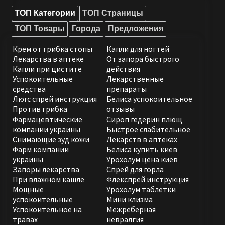
ТОП Категории
ТОП Страницы
ТОП Товары
Города
Предложения
Крем от грибка стопы
Капли для ногтей
Лекарства в аптеке
От запора быстрого
Капли при цистите
действия
Успокоительные
Лекарственные
средства
препараты
Люгс спрей инструкция
Белиса успокоительное
Против грибка
отзывы
Фармацевтические
Сироп гедерин плющ
компании украины
Быстрое слабительное
Снимающие зуд кожи
Лекарств в аптеках
Фарм компании
Белиса купить киев
украины
Урохолум цена киев
Запоры лекарства
Спрей для горла
При влажном кашле
Флекспрей инструкция
Мощные
Урохолум таблетки
успокоительные
Мини клизма
Успокоительное на
Межреберная
травах
невралгия