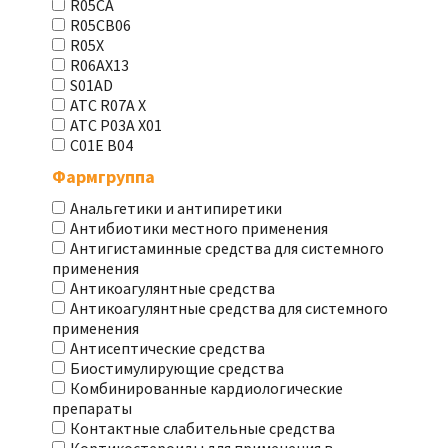
R05CA
R05CB06
R05X
R06AX13
S01AD
АТС R07A X
АТС Р03А Х01
С01Е В04
Фармгруппа
Анальгетики и антипиретики
Антибиотики местного применения
Антигистаминные средства для системного
применения
Антикоагулянтные средства
Антикоагулянтные средства для системного
применения
Антисептические средства
Биостимулирующие средства
Комбинированные кардиологические
препараты
Контактные слабительные средства