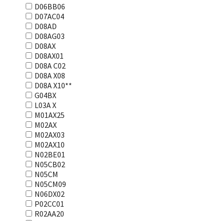
D06BB06
D07AC04
D08AD
D08AG03
D08AX
D08AX01
D08А С02
D08А Х08
D08А Х10**
G04BX
L03А Х
M01AX25
M02AX
M02AX03
M02AX10
N02BE01
N05CB02
N05CM
N05CM09
N06DX02
P02CC01
R02AA20