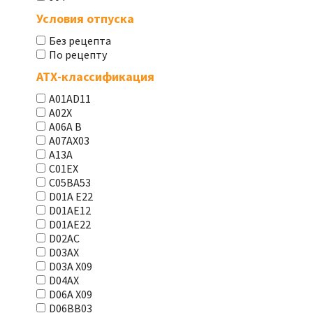
Условия отпуска
Без рецепта
По рецепту
АТХ-классификация
A01AD11
A02X
A06A В
A07AX03
A13A
C01EX
C05BA53
D01A E22
D01AE12
D01AE22
D02AC
D03AX
D03A X09
D04AX
D06A X09
D06BB03