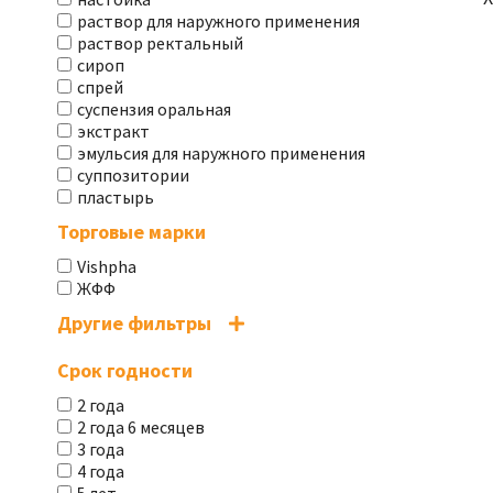
раствор для наружного применения
раствор ректальный
сироп
спрей
суспензия оральная
экстракт
эмульсия для наружного применения
суппозитории
пластырь
Торговые марки
Vishpha
ЖФФ
Другие фильтры
Срок годности
2 года
2 года 6 месяцев
3 года
4 года