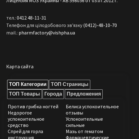
Лицензия МОЗ Украины - АВ 598036 от 03.07.2012 г.
тел.:
0412 48-11-31
Телефон для цілодобового зв'язку
(0412)-48-10-70
mail.:
pharmfactory@vishpha.ua
Карта сайта
ТОП Категории
ТОП Страницы
ТОП Товары
Города
Предложения
Против грибка ногтей
Белиса успокоительное
Недорогое
отзывы
успокоительное
Успокоительные
средство
сильные
Спрей для горла
Мазь от гематом
инструкция
Фармацевтические