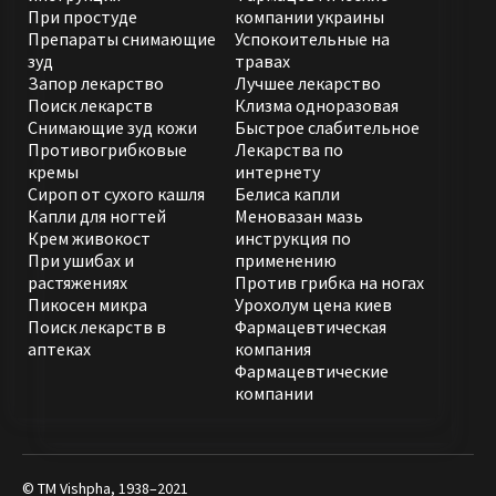
При простуде
компании украины
Препараты снимающие
Успокоительные на
зуд
травах
Запор лекарство
Лучшее лекарство
Поиск лекарств
Клизма одноразовая
Снимающие зуд кожи
Быстрое слабительное
Противогрибковые
Лекарства по
кремы
интернету
Сироп от сухого кашля
Белиса капли
Капли для ногтей
Меновазан мазь
Крем живокост
инструкция по
При ушибах и
применению
растяжениях
Против грибка на ногах
Пикосен микра
Урохолум цена киев
Поиск лекарств в
Фармацевтическая
аптеках
компания
Фармацевтические
компании
© ТМ Vishpha, 1938–2021