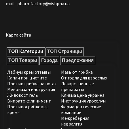
mail.:
pharmfactory@vishpha.ua
Карта сайта
ТОП Категории
ТОП Страницы
ТОП Товары
Города
Предложения
Лабиум крем отзывы
Мазь от грибка
Капли при цистите
От горла для взрослых
Против грибка на ногах
Лекарственные
Меновазан инструкция
препараты
Живокост гель
Клизма цена украина
Випратокс линимент
Инструкция урохолум
Противогрибковые
Фармацевтические
кремы
компании
Межреберная
невралгия