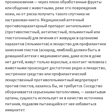
проникновения — через плохо обработанные фрукты
или общение с животными, реже это повреждения
кожи, но от риска получить такого спутника не
застрахован никто. Медицинский аптечный
противопаразитарный препарат антигельминт
(противоглистный, антиглистный, гельминтный или
глистогонный) для лечения от живущих в организме
паразитов (гельминтов) и лекарство для профилактики
занесения глистов (аскарид, лямблий) должен быть в
домашней аптеке с медикаментами, даже если в доме
нет детей, живут только взрослые, а контакт человека с
животными происходит достаточно редко и лекарство,
экстренное средство или профилактический
лекарственный противогельминтный медпрепарат
против глистов, казалось бы, не требуется. Соседство
оборачивается серьезными патологиями, — захватывая
органы, сущность использует их в качестве источника
питания, подавляя пытающийся от нее избавиться
иммунитет.