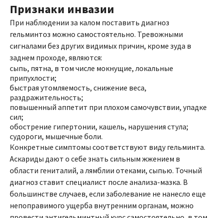
Признаки инвазии
При наблюдении за калом поставить диагноз
гельминтоз можно самостоятельно. Тревожными
сигналами без других видимых причин, кроме зуда в
заднем проходе, являются:
сыпь, пятна, в том числе мокнущие, локальные
припухлости;
быстрая утомляемость, снижение веса,
раздражительность;
повышенный аппетит при плохом самочувствии, упадке
сил;
обострение гипертонии, кашель, нарушения стула;
судороги, мышечные боли.
Конкретные симптомы соответствуют виду гельминта.
Аскариды дают о себе знать сильным жжением в
области гениталий, а лямблии отеками, сыпью. Точный
диагноз ставит специалист после анализа-мазка. В
большинстве случаев, если заболевание не нанесло еще
непоправимого ущерба внутренним органам, можно
провести антигельминтный курс самостоятельно, в том