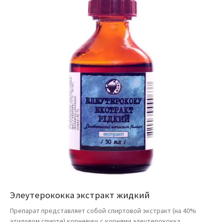
Элеутерококка экстракт жидкий
Препарат представляет собой спиртовой экстракт (на 40%
этиловом спирте) корневищ с корнями элеутерококка