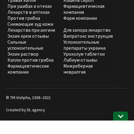
травах капли
Кашель сироп
При ушибах и отеках
Фармацевтическая
Лекарств в аптеках
компания
Против грибка
Фарм компании
Снимающие зуд кожи
Лекарства при ангине
Для запора лекарство
Экзик крем отзывы
Випратокс инструкция
Сильные
Успокоительные
успокоительные
препараты украина
Экзик раствор
Урохолум таблетки
Капли против грибка
Лабиум отзывы
Фармацевтические
Межреберная
компании
невралгия
© ТМ Vishpha, 1938–2021
Created by
DL agency