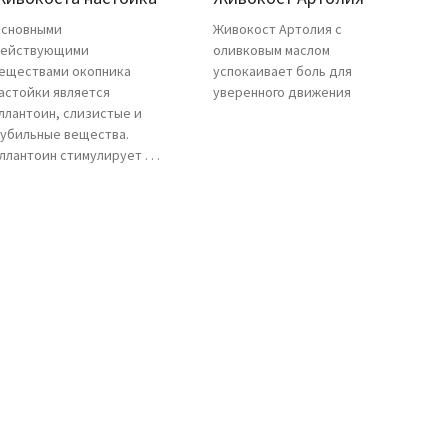
сновными
Живокост Артолия с
ействующими
оливковым маслом
еществами окопника
успокаивает боль для
астойки является
уверенного движения
ллантоин, слизистые и
убильные вещества.
ллантоин стимулирует . . .