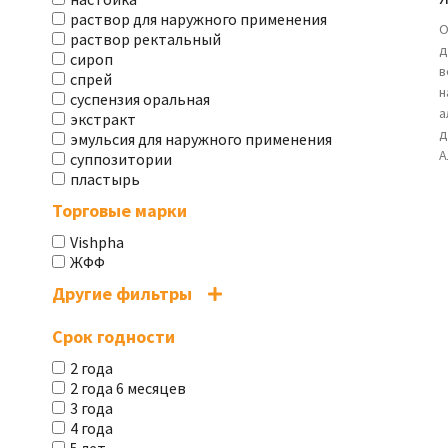
раствор для наружного применения
О
раствор ректальный
д
сироп
в
спрей
н
суспензия оральная
а
экстракт
д
эмульсия для наружного применения
А
суппозитории
пластырь
Торговые марки
Vishpha
ЖФФ
Другие фильтры
Срок годности
2 года
2 года 6 месяцев
3 года
4 года