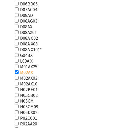
D06BB06
D07AC04
D08AD
D08AG03
D08AX
D08AX01
D08А С02
D08А Х08
D08А Х10**
G04BX
L03А Х
M01AX25
M02AX
M02AX03
M02AX10
N02BE01
N05CB02
N05CM
N05CM09
N06DX02
P02CC01
R02AA20