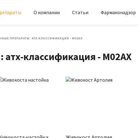
репараты
О компании
Статьи
Фармаконадзор
ННЫЕ ПРЕПАРАТЫ: АТХ-КЛАССИФИКАЦИЯ - M02AX
 атх-классификация - M02AX
Живокоста настойка
Живокост Артолия