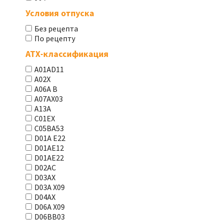
Условия отпуска
Без рецепта
По рецепту
АТХ-классификация
A01AD11
A02X
A06A В
A07AX03
A13A
C01EX
C05BA53
D01A E22
D01AE12
D01AE22
D02AC
D03AX
D03A X09
D04AX
D06A X09
D06BB03