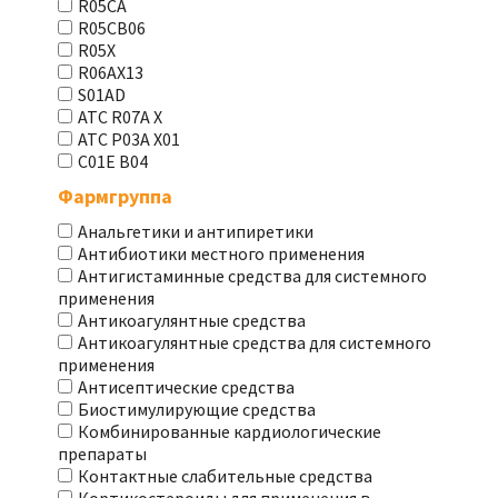
R05CA
R05CB06
R05X
R06AX13
S01AD
АТС R07A X
АТС Р03А Х01
С01Е В04
Фармгруппа
Анальгетики и антипиретики
Антибиотики местного применения
Антигистаминные средства для системного
применения
Антикоагулянтные средства
Антикоагулянтные средства для системного
применения
Антисептические средства
Биостимулирующие средства
Комбинированные кардиологические
препараты
Контактные слабительные средства