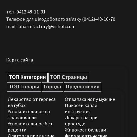
тел.:
0412 48-11-31
Телефон для цілодобового зв'язку
(0412)-48-10-70
mail.:
pharmfactory@vishpha.ua
Карта сайта
ТОП Категории
ТОП Страницы
ТОП Товары
Города
Предложения
Лекарство от герпеса
От запаха ног у мужчин
на губах
Пикосен капли
Успокоительное на
инструкция
травах капли
Лекарства при
Успокоительное без
простуде
рецепта
Живокост бальзам
Для горла при ангине
Фармацевтические