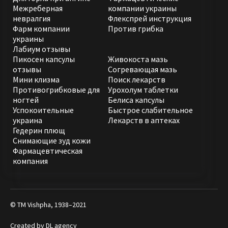
Межреберная
компании украины
невралгия
Флекспрей инструкция
Фарм компании
Против грибка
украины
Лабиум отзывы
Пикосен капсулы
Живокоста мазь
отзывы
Согревающая мазь
Мини клизма
Поиск лекарств
Противогрибковые для
Урохолум таблетки
ногтей
Белиса капсулы
Успокоительные
Быстрое слабительное
украина
Лекарств в аптеках
Гедерин плющ
Снимающие зуд кожи
Фармацевтическая
компания
© ТМ Vishpha, 1938–2021
Created by
DL agency