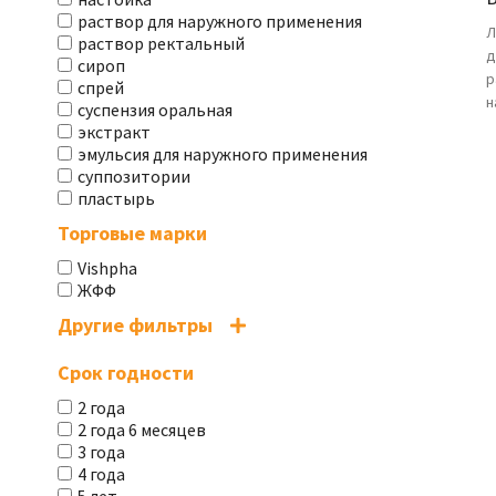
раствор для наружного применения
Л
раствор ректальный
д
сироп
р
спрей
н
суспензия оральная
экстракт
эмульсия для наружного применения
суппозитории
пластырь
Торговые марки
Vishpha
ЖФФ
Другие фильтры
Срок годности
2 года
2 года 6 месяцев
3 года
4 года