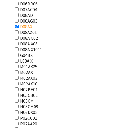
D06BB06
D07AC04
D08AD
D08AG03
D08AX
D08AX01
D08А С02
D08А Х08
D08А Х10**
G04BX
L03А Х
M01AX25
M02AX
M02AX03
M02AX10
N02BE01
N05CB02
N05CM
N05CM09
N06DX02
P02CC01
R02AA20