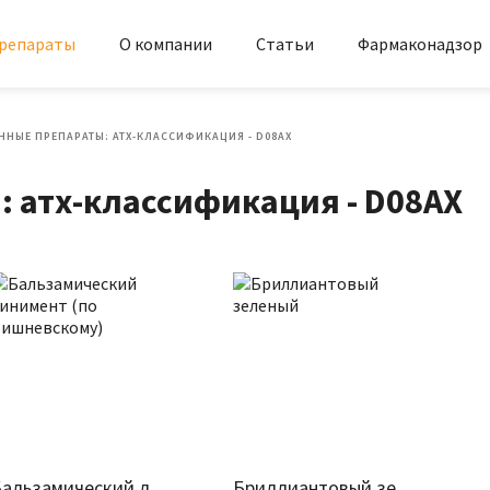
репараты
О компании
Статьи
Фармаконадзор
ННЫЕ ПРЕПАРАТЫ: АТХ-КЛАССИФИКАЦИЯ - D08AX
 атх-классификация - D08AX
Бальзамический линимент (по Вишневскому)
Бриллиантовый зеленый