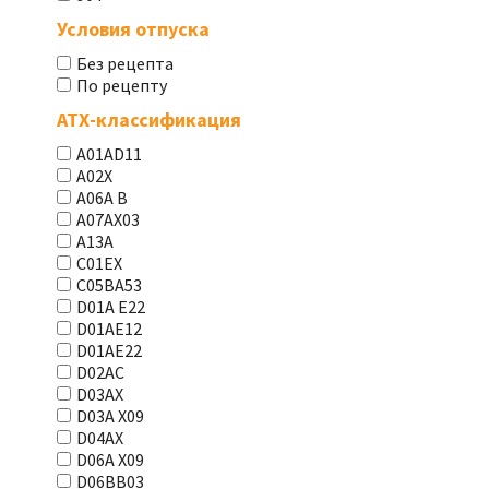
Условия отпуска
Без рецепта
По рецепту
АТХ-классификация
A01AD11
A02X
A06A В
A07AX03
A13A
C01EX
C05BA53
D01A E22
D01AE12
D01AE22
D02AC
D03AX
D03A X09
D04AX
D06A X09
D06BB03