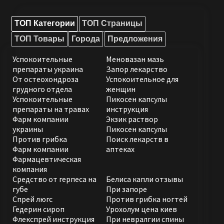
ТОП Категории
ТОП Страницы
ТОП Товары
Города
Предложения
Успокоительные
Меновазан мазь
препараты украина
Запор лекарство
От остеохондроза
Успокоительное для
грудного отдела
женщин
Успокоительные
Пикосен капсулы
препараты на травах
инструкция
Фарм компании
Экзик раствор
украины
Пикосен капсулы
Против грибка
Поиск лекарств в
Фарм компании
аптеках
Фармацевтическая
компания
Средство от герпеса на
Белиса капли отзывы
губе
При запоре
Спрей люгс
Против грибка ногтей
Гедерин сироп
Урохолум цена киев
Флекспрей инструкция
При невралгии спины