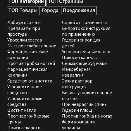
ТОП Категории
ТОП Страницы
ТОП Товары
Города
Предложения
Лабиум отзывы
Спрей от тонзиллита
Препараты при
Випратокс инструкция
простуде
по применению
Урохолум состав
Гедерин сироп для
Быстрое слабительное
детей
Фармацевтические
Успокоительные капли
компании
Пикосен капсулы
Против грибка ногтей
Снимающие зуд кожи
Фармацевтическая
Межреберная
компания
невралгия
Средство от цистита
Экзик раствор
Успокоительное
инструкция
средство
Белиса успокоительное
Успокоительные
отзывы
средства
При невралгии спины
Цистит капли
Гедерин плющ
Противогрибковые
Против грибка на ногах
кремы
Фарм компании
Поиск лекарств
украины