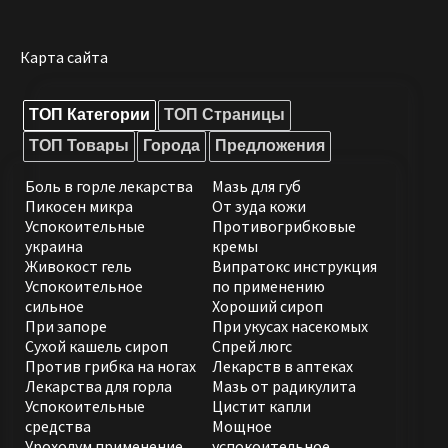
Карта сайта
ТОП Категории
ТОП Страницы
ТОП Товары
Города
Предложения
Боль в горле лекарства
Мазь для губ
Пикосен микра
От зуда кожи
Успокоительные
Противогрибковые
украина
кремы
Живокост гель
Випратокс инструкция
Успокоительное
по применению
сильное
Хороший сироп
При запоре
При укусах насекомых
Сухой кашель сироп
Спрей люгс
Против грибка на ногах
Лекарств в аптеках
Лекарства для горла
Мазь от радикулита
Успокоительные
Цистит капли
средства
Мощное
Урохолум применение
успокоительное