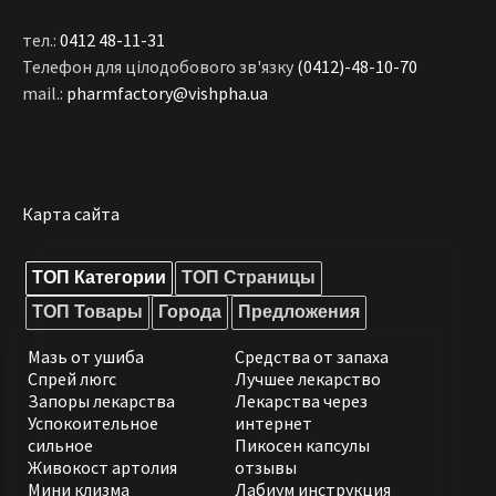
тел.:
0412 48-11-31
Телефон для цілодобового зв'язку
(0412)-48-10-70
mail.:
pharmfactory@vishpha.ua
Карта сайта
ТОП Категории
ТОП Страницы
ТОП Товары
Города
Предложения
Мазь от ушиба
Средства от запаха
Спрей люгс
Лучшее лекарство
Запоры лекарства
Лекарства через
Успокоительное
интернет
сильное
Пикосен капсулы
Живокост артолия
отзывы
Мини клизма
Лабиум инструкция