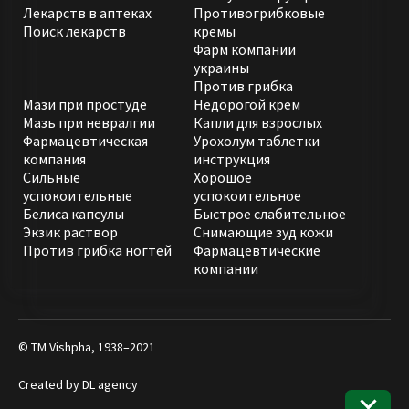
Лекарств в аптеках
Противогрибковые
Поиск лекарств
кремы
Фарм компании
украины
Против грибка
Мази при простуде
Недорогой крем
Мазь при невралгии
Капли для взрослых
Фармацевтическая
Урохолум таблетки
компания
инструкция
Сильные
Хорошое
успокоительные
успокоительное
Белиса капсулы
Быстрое слабительное
Экзик раствор
Снимающие зуд кожи
Против грибка ногтей
Фармацевтические
компании
© ТМ Vishpha, 1938–2021
Created by
DL agency