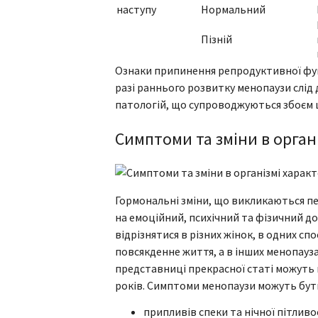
наступу
Нормальний
Пізній
Ознаки припинення репродуктивної функц
разі раннього розвитку менопаузи слід
патологій, що супроводжуються збоєм ц
Симптоми та зміни в орган
Гормональні зміни, що викликаються п
на емоційний, психічний та фізичний 
відрізнятися в різних жінок, в одних с
повсякденне життя, а в інших менопау
представниці прекрасної статі можуть
років. Симптоми менопаузи можуть бути 
припливів спеки та нічної пітлив