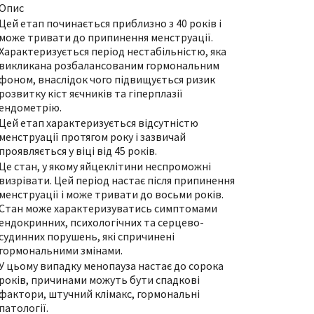
Опис
Цей етап починається приблизно з 40 років і
може тривати до припинення менструації.
Характеризується період нестабільністю, яка
викликана розбалансованим гормональним
фоном, внаслідок чого підвищується ризик
розвитку кіст яєчників та гіперплазії
ендометрію.
Цей етап характеризується відсутністю
менструації протягом року і зазвичай
проявляється у віці від 45 років.
Це стан, у якому яйцеклітини неспроможні
визрівати. Цей період настає після припинення
менструації і може тривати до восьми років.
Стан може характеризуватись симптомами
ендокринних, психологічних та серцево-
судинних порушень, які спричинені
гормональними змінами.
У цьому випадку менопауза настає до сорока
років, причинами можуть бути спадкові
фактори, штучний клімакс, гормональні
патології.