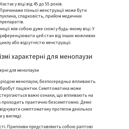
Настає у віці від 45 до 55 років.
Причинами пізньої менструації може бути
пухлина, спадковість, прийом медичних
препаратів.
ії між собою дуже схожі у будь-якому віці. У
 диференціювати цей стан від інших можливих
иклу або відсутністю менструації.
ізмі характерні для менопаузи
еріодом менопаузи, безпосередньо впливають
добробут пацієнтки. Симптоматика може
постерігаються важкі ознаки, що впливають на
за проходить практично безсимптомно. Деякі
 відчувати симптоматику протягом декількох
у вигляді:
ості. Припливи представляють собою раптові