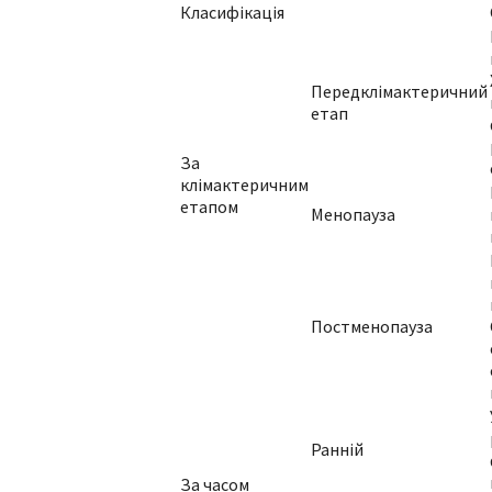
Класифікація
Передклімактеричний
етап
За
клімактеричним
етапом
Менопауза
Постменопауза
Ранній
За часом