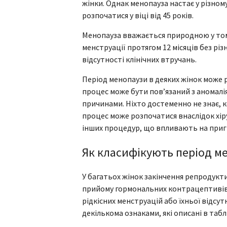
жінки. Однак менопауза настає у різном
розпочатися у віці від 45 років.
Менопауза вважається природною у тому
менструації протягом 12 місяців без різ
відсутності клінічних втручань.
Період менопаузи в деяких жінок може 
процес може бути пов’язаний з аномал
причинами. Ніхто достеменно не знає, к
процес може розпочатися внаслідок хір
інших процедур, що впливають на пригн
Як класифікують період м
У багатьох жінок закінчення репродукт
прийому гормональних контрацептивів 
рідкісних менструацій або їхньої відсу
декількома ознаками, які описані в табл