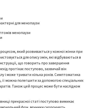
зи
рактерні для менопаузи
мптомів менопаузи
ки
роцесом, який розвивається у кожної жінки при
истовується для опису змін, які відбуваються в
енструації, що говорить про завершення
ехід протікає поступово, зазвичай він
клу і може тривати кілька років. Симптоматика
а, її можна полегшити за допомогою спеціальних
ратів. Також цей процес може бути наслідком
авниці прекрасної статі поступово вимикає
ормональний фон, яєчники скорочують