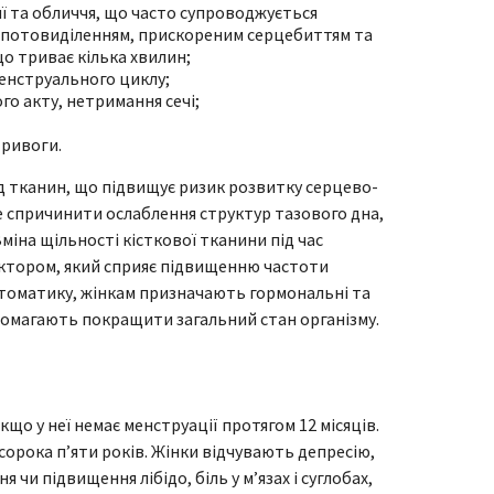
иї та обличчя, що часто супроводжується
 потовиділенням, прискореним серцебиттям та
о триває кілька хвилин;
менструального циклу;
ого акту, нетримання сечі;
тривоги.
д тканин, що підвищує ризик розвитку серцево-
е спричинити ослаблення структур тазового дна,
міна щільності кісткової тканини під час
ктором, який сприяє підвищенню частоти
томатику, жінкам призначають гормональні та
помагають покращити загальний стан організму.
кщо у неї немає менструації протягом 12 місяців.
 сорока п’яти років. Жінки відчувають депресію,
 чи підвищення лібідо, біль у м’язах і суглобах,