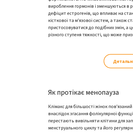
вироблення гормонів і зменшуються в ро
дефіцит естрогенів, що впливає на стан
кісткової та м’язової систем, а також 
пристосовуватися до подібних змін, а
різного ступеня тяжкості, що може при
Детальн
Як протікає менопауза
Клімакс для більшості жінок пов’язани
внаслідок згасання фолікулярної функці
перестають вивільняти клітини для зап
менструального циклу та його регулярн