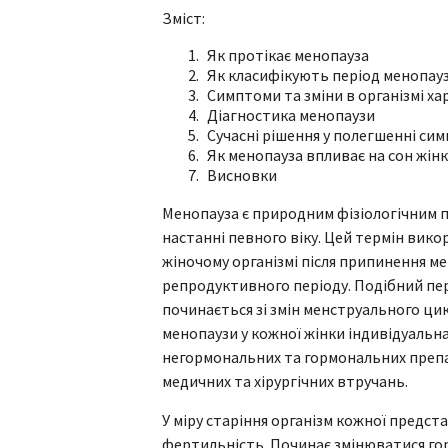
Зміст:
Як протікає менопауза
Як класифікують період менопау
Симптоми та зміни в організмі ха
Діагностика менопаузи
Сучасні рішення у полегшенні си
Як менопауза впливає на сон жін
Висновки
Менопауза є природним фізіологічним п
настанні певного віку. Цей термін викор
жіночому організмі після припинення м
репродуктивного періоду. Подібний пер
починається зі змін менструального ци
менопаузи у кожної жінки індивідуальн
негормональних та гормональних препа
медичних та хірургічних втручань.
У міру старіння організм кожної предст
фертильність. Починає змінюватися г