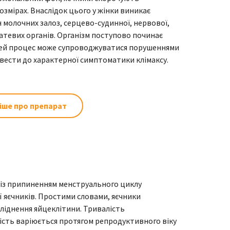
змірах. Внаслідок цього у жінки виникає
 молочних залоз, серцево-судинної, нервової,
статевих органів. Організм поступово починає
 цей процес може супроводжуватися порушеннями
звести до характерної симптоматики клімаксу.
іше про препарат
й із припиненням менструального циклу
ї яєчників. Простими словами, яєчники
ліднення яйцеклітини. Тривалість
ість варіюється протягом репродуктивного віку