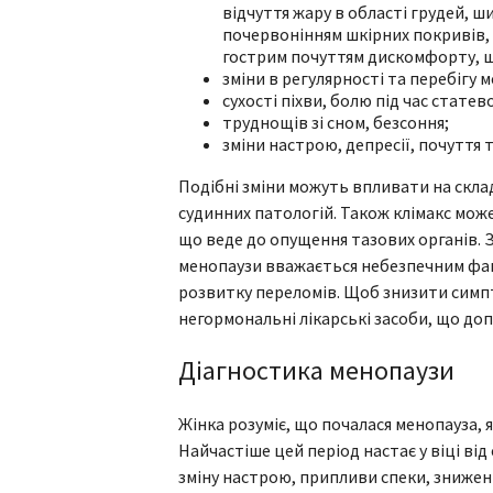
відчуття жару в області грудей, ш
почервонінням шкірних покривів,
гострим почуттям дискомфорту, щ
зміни в регулярності та перебігу 
сухості піхви, болю під час статев
труднощів зі сном, безсоння;
зміни настрою, депресії, почуття 
Подібні зміни можуть впливати на скла
судинних патологій. Також клімакс мож
що веде до опущення тазових органів. З
менопаузи вважається небезпечним фа
розвитку переломів. Щоб знизити симп
негормональні лікарські засоби, що до
Діагностика менопаузи
Жінка розуміє, що почалася менопауза, я
Найчастіше цей період настає у віці від
зміну настрою, припливи спеки, зниження