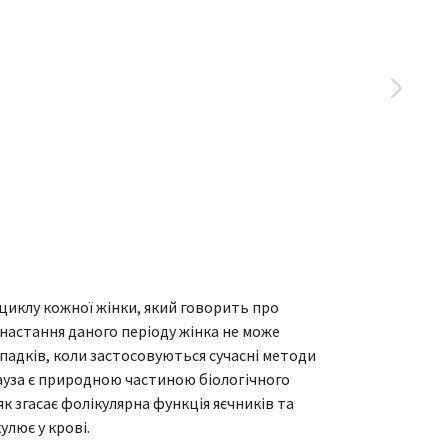
 циклу кожної жінки, який говорить про
 настання даного періоду жінка не може
падків, коли застосовуються сучасні методи
ауза є природною частиною біологічного
 як згасає фолікулярна функція яєчників та
улює у крові.