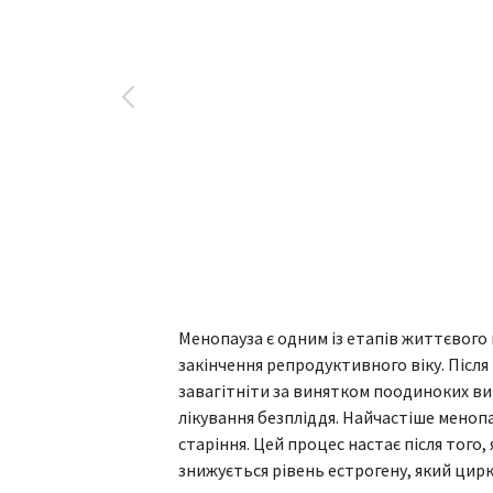
Менопауза є одним із етапів життєвого
закінчення репродуктивного віку. Після
завагітніти за винятком поодиноких ви
лікування безпліддя. Найчастіше меноп
старіння. Цей процес настає після того,
знижується рівень естрогену, який цирк