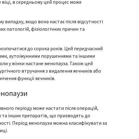
у віці, в середньому цей процес може
 випадку, якщо вона настає після відсутності
них патологій, фізіологічних причин та
розпочатися до сорока років. Цей передчасний
іями, аутоімунними порушеннями та іншими
оли у жінки настане менопауза. Також цей
ургічного втручання з видалення яєчників або
ічення функції яєчників.
енопаузи
ивного періоду може настати після операцій,
та інших препаратів, що призводять до
тності. Період менопаузи можна класифікувати за
иці.