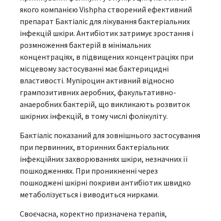
якого компанією Vishpha створений ефективний
препарат Бактіаліс для лікування бактеріальних
інфекцій шкіри. Антибіотик затримує зростання і
розмноження бактерій в мінімальних
концентраціях, в підвищених концентраціях при
місцевому застосуванні має бактерицидні
властивості. Мупіроцин активний відносно
грампозитивних аеробних, факультативно-
анаеробних бактерій, що викликають розвиток
шкірних інфекцій, в тому числі фолікуліту.
Бактіаліс показаний для зовнішнього застосування
при первинних, вторинних бактеріальних
інфекційних захворюваннях шкіри, незначних її
пошкодженнях. При проникненні через
пошкоджені шкірні покриви антибіотик швидко
метаболізується і виводиться нирками.
Своєчасна, коректно призначена терапія,