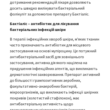
дотримання рекомендацій лікаря дозволяють
досить швидко вилікувати бактеріальний
фолікуліт за допомогою препарату Бактіаліс.
Бактіаліс – антибіотик для лікування
бактеріальних інфекцій шкіри
В терапії інфекційних хвороб шкіри, м’яких тканин
часто призначають антибіотик для місцевого
застосування на основі мупіроцину. Це потужний
антибактеріальний засіб для зовнішнього
застосування, активна дія якого націлена на
придушення інфекційних агентів, що викликають
дерматологічні захворювання. Препарат активний
до більшості грампозитивних аеробних,
факультативно-анаеробних бактерій,
мікроорганізмів, що викликають інфекції шкірних
покривів (золотистий стафілокок), має
антибактеріальну активність щодо
грамнегативних мікроорганізмів (кишкова,