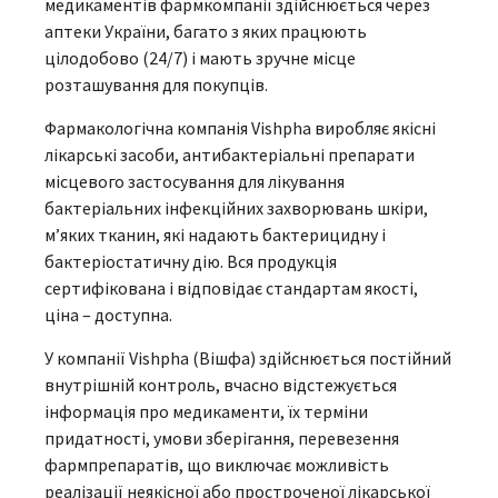
медикаментів фармкомпанії здійснюється через
аптеки України, багато з яких працюють
цілодобово (24/7) і мають зручне місце
розташування для покупців.
Фармакологічна компанія Vishpha виробляє якісні
лікарські засоби, антибактеріальні препарати
місцевого застосування для лікування
бактеріальних інфекційних захворювань шкіри,
м’яких тканин, які надають бактерицидну і
бактеріостатичну дію. Вся продукція
сертифікована і відповідає стандартам якості,
ціна – доступна.
У компанії Vishpha (Вішфа) здійснюється постійний
внутрішній контроль, вчасно відстежується
інформація про медикаменти, їх терміни
придатності, умови зберігання, перевезення
фармпрепаратів, що виключає можливість
реалізації неякісної або простроченої лікарської