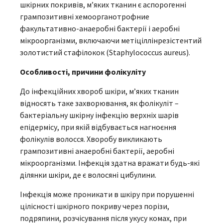
шкірних покривів, м’яких тканин є аспорогенні
грампозитивні хемоорганотрофние
факультативно-анаеробні бактерії і аеробні
мікроорганізми, включаючи метіціллінрезістентий
золотистий стафілокок (Staphylococcus aureus).
Особливості, причини фолікуліту
До інфекційних хвороб шкіри, м’яких тканин
відносять таке захворювання, як фолікуліт –
бактеріальну шкірну інфекцію верхніх шарів
епідермісу, при якій відбувається нагноєння
фолікулів волосся. Хворобу викликають
грампозитивні анаеробні бактерії, аеробні
мікроорганізми. Інфекція здатна вражати будь-які
ділянки шкіри, де є волосяні цибулини.
Інфекція може проникати в шкіру при порушенні
цілісності шкірного покриву через порізи,
подряпини, розчісування після укусу комах, при