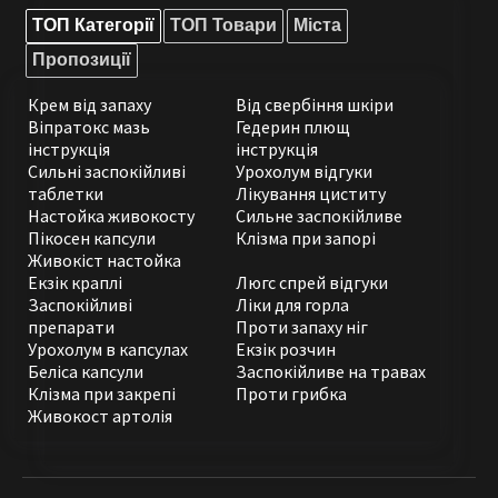
ТОП Категорії
ТОП Товари
Міста
Пропозиції
Крем від запаху
Від свербіння шкіри
Віпратокс мазь
Гедерин плющ
інструкція
інструкція
Сильні заспокійливі
Урохолум відгуки
таблетки
Лікування циститу
Настойка живокосту
Сильне заспокійливе
Пікосен капсули
Клізма при запорі
Живокіст настойка
Екзік краплі
Люгс спрей відгуки
Заспокійливі
Ліки для горла
препарати
Проти запаху ніг
Урохолум в капсулах
Екзік розчин
Беліса капсули
Заспокійливе на травах
Клізма при закрепі
Проти грибка
Живокост артолія