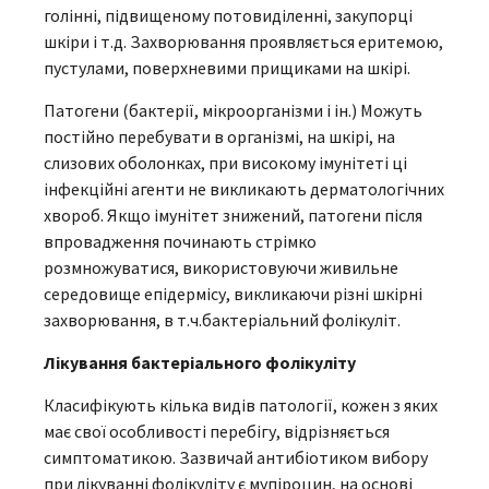
голінні, підвищеному потовиділенні, закупорці
шкіри і т.д. Захворювання проявляється еритемою,
пустулами, поверхневими прищиками на шкірі.
Патогени (бактерії, мікроорганізми і ін.) Можуть
постійно перебувати в організмі, на шкірі, на
слизових оболонках, при високому імунітеті ці
інфекційні агенти не викликають дерматологічних
хвороб. Якщо імунітет знижений, патогени після
впровадження починають стрімко
розмножуватися, використовуючи живильне
середовище епідермісу, викликаючи різні шкірні
захворювання, в т.ч.бактеріальний фолікуліт.
Лікування бактеріального фолікуліту
Класифікують кілька видів патології, кожен з яких
має свої особливості перебігу, відрізняється
симптоматикою. Зазвичай антибіотиком вибору
при лікуванні фолікуліту є мупіроцин, на основі