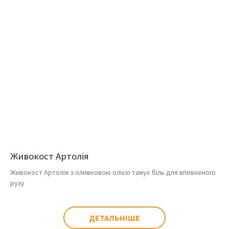
Живокост Артолія
Живокост Артолія з оливковою олією тамує біль для впевненого
руху
ДЕТАЛЬНІШЕ