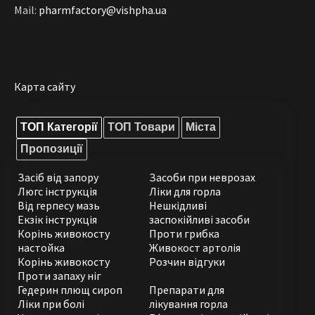
Mail:
pharmfactory@vishpha.ua
Карта сайту
ТОП Категорії
ТОП Товари
Міста
Пропозиції
Засіб від запору
Засоби при неврозах
Люгс інструкція
Ліки для горла
Від герпесу мазь
Нешкідливі
Екзік інструкція
заспокійливі засоби
Корінь живокосту
Проти грибка
настойка
Живокост артолія
Корінь живокосту
Розчин відгуки
Проти запаху ніг
Гедерин плющ сироп
Препарати для
Ліки при болі
лікування горла