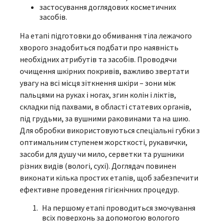
застосування доглядових косметичних
засобів.
На етапі підготовки до обмивання тіла лежачого
хворого знадобиться подбати про наявність
необхідних атрибутів та засобів. Проводячи
очищення шкірних покривів, важливо звертати
увагу на всі місця зіткнення шкіри – зони між
пальцями на руках і ногах, згин колін і ліктів,
складки під пахвами, в області статевих органів,
під грудьми, за вушними раковинами та на шию.
Для обробки використовуються спеціальні губки з
оптимальним ступенем жорсткості, рукавички,
засоби для душу чи мило, серветки та рушники
різних видів (вологі, сухі). Доглядач повинен
виконати кілька простих етапів, щоб забезпечити
ефективне проведення гігієнічних процедур.
На першому етапі проводиться змочування
всіх поверхонь за допомогою вологого