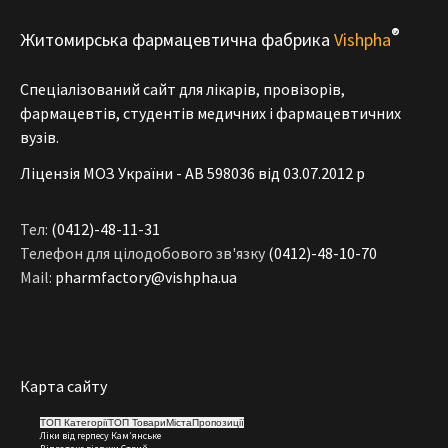
®
Житомирська фармацевтична фабрика
Vishpha
Спеціалізований сайт для лікарів, провізорів,
фармацевтів, студентів медичних і фармацевтичних
вузів.
Ліцензія МОЗ України - АВ 598036 від 03.07.2012 р
Тел:
(0412)-48-11-31
Телефон для цілодобового зв'язку
(0412)-48-10-70
Mail:
pharmfactory@vishpha.ua
Карта сайту
ТОП Категорії
ТОП Товари
Міста
Пропозиції
Ліки від герпесу
Кам’янське