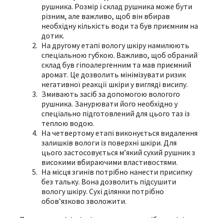
рушника. Розмір і склад рушника може бути
різним, але важливо, щоб він вбирав
необхідну кількість води та був приємним на
дотик.
На другому етапі вологу шкіру намилюють
спеціальною губкою. Важливо, щоб обраний
склад був гіпоалергенним та мав приємний
аромат. Це дозволить мінімізувати ризик
негативної реакції шкіри у вигляді висипу.
Змивають засіб за допомогою вологого
рушника. Занурювати його необхідно у
спеціально підготовлений для цього таз із
теплою водою.
На четвертому етапі виконується видалення
залишків вологи із поверхні шкіри. Для
цього застосовується м’який сухий рушник з
високими вбираючими властивостями.
На місця згинів потрібно нанести присипку
без тальку. Вона дозволить підсушити
вологу шкіру. Сухі ділянки потрібно
обов’язково зволожити.