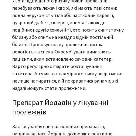
У зоні підвищеного ризику появи пролежнів
перебувають лежачі хворі, які мають такі стани:
повна нерухомість тіла або частковий параліч,
цукровий діабет, склероз, анемія. Також до
подібних недугів схильні ті, хто носить синтетичну
білизну або спить на невідповідній постільній
білизні. Провокує появу пролежнів висока
вологість та спека. Окремої уваги вимагають
пацієнти, яким встановлено сечовий катетер.
Варто регулярно оглядати розташування
катетера, бо у місцях надмірного тиску шкіра може
не лише натиратися, а й покриватися ранами, які
надалі можуть стати пролежнями.
Препарат Йодадін у лікуванні
пролежнів
Застосування спеціалізованих препаратів,
наприклад,
мазі Йодадін
, дозволяє ефективно