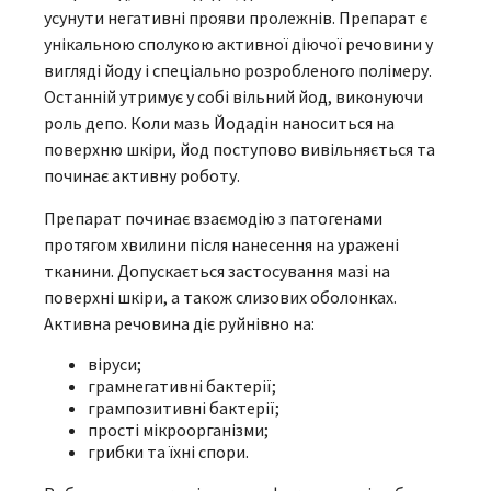
усунути негативні прояви пролежнів. Препарат є
унікальною сполукою активної діючої речовини у
вигляді йоду і спеціально розробленого полімеру.
Останній утримує у собі вільний йод, виконуючи
роль депо. Коли
мазь Йодадін
наноситься на
поверхню шкіри, йод поступово вивільняється та
починає активну роботу.
Препарат починає взаємодію з патогенами
протягом хвилини після нанесення на уражені
тканини. Допускається застосування мазі на
поверхні шкіри, а також слизових оболонках.
Активна речовина діє руйнівно на:
віруси;
грамнегативні бактерії;
грампозитивні бактерії;
прості мікроорганізми;
грибки та їхні спори.