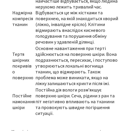
найчастіше відбувається, якщо людина
нерухомо лежить тривалий час.
Надмірна
Відбувається це між кістками та
компресія
поверхнею, на якій знаходиться хворий
тканин
(ліжко, інвалідне крісло). Клітини
відмирають внаслідок кисневого
голодування та порушення обміну
речовин у здавленій ділянці.
Основне навантаження при терті
Тертя
здійснюється на поверхню шкіри. Вона
шкірних
подразнюється, пересихає, і поступово
покривів
утворюються локальні вогнища
о
тканин, що відмирають. Також
поверхню
проблема може виникати, якщо на
ліжку залишаються крихти після їжі.
Постійна дія вологи розм’якшує
Постійне
поверхню шкіри. Сеча, рідини з ран та
намокання
піт негативно впливають на тканини
шкіри
та провокують швидке погіршення
ситуації.