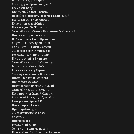
Віпратокс відгуки
Стрий
Люгс відгуки
Кропивницький
Крем екзік
Калуш
Ефективний сироп
Бровари
Настойка живокосту
Новоград-Волинський
Беліса капсули
Чорноморськ
Клізма при запорі
Сміла
Мазь від ушибів
Житомир
Заспокійливі таблетки
Кам'янець-Подільський
Пікосен капсули
Черкаси
Найкращі мазі
Івано-Франківськ
Лікування циститу
Вінниця
Для лікування ангіни
Херсон
Живокост артолія
Миколаїв
Меновазан саліцилат
Ізмаїл
Біль в горлі ліки
Вишневе
Заспокійливі краплі
Кременчук
Віпратокс лінімент
Київ
Корінь живокосту
Харків
Урохолум показання
Коростень
Пікосен таблетки
Бориспіль
При забоях
Конотоп
Проти запаху ніг
Хмельницький
Заспокійливе сильне
Умань
Крем протигрибковий
Коломия
Люгс спрей інструкція
Дрогобич
Екзік розчин
Кривий Ріг
Плющ сироп
Шостка
Проти грибка
Одеса
Живокіст настойка
Ковель
Лоратадин
Ніфуроксазид
Мурашиний спирт
Септил антисептик шавлія
Бальзамічний лінімент (за Вишневським)