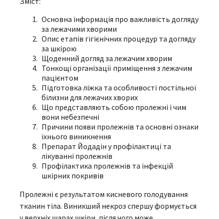
Зміст:
Основна інформація про важливість догляду
за лежачими хворими
Опис етапів гігієнічних процедур та догляду
за шкірою
Щоденний догляд за лежачим хворим
Тонкощі організації приміщення з лежачим
пацієнтом
Підготовка ліжка та особливості постільної
білизни для лежачих хворих
Що представляють собою пролежні і чим
вони небезпечні
Причини появи пролежнів та основні ознаки
їхнього виникнення
Препарат Йодадін у профілактиці та
лікуванні пролежнів
Профілактика пролежнів та інфекцій
шкірних покривів
Пролежні є результатом кисневого голодування
тканин тіла. Виникший некроз спершу формується
у верхніх шарах шкіри, після чого може