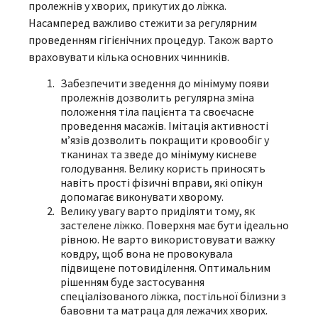
пролежнів у хворих, прикутих до ліжка.
Насамперед важливо стежити за регулярним
проведенням гігієнічних процедур. Також варто
враховувати кілька основних чинників.
Забезпечити зведення до мінімуму появи
пролежнів дозволить регулярна зміна
положення тіла пацієнта та своєчасне
проведення масажів. Імітація активності
м’язів дозволить покращити кровообіг у
тканинах та зведе до мінімуму кисневе
голодування. Велику користь приносять
навіть прості фізичні вправи, які опікун
допомагає виконувати хворому.
Велику увагу варто приділяти тому, як
застелене ліжко. Поверхня має бути ідеально
рівною. Не варто використовувати важку
ковдру, щоб вона не провокувала
підвищене потовиділення. Оптимальним
рішенням буде застосування
спеціалізованого ліжка, постільної білизни з
бавовни та матраца для лежачих хворих.