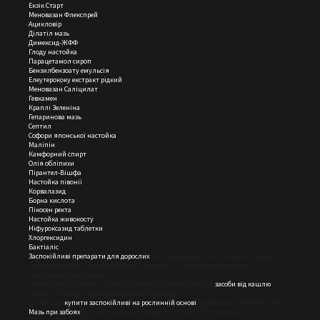
Екзік Старт
Меновазан Флекспрей
Ацикловір
Ділатіл мазь
Димексид-ЖФФ
Глоду настойка
Парацетамол сироп
Бензилбензоату емульсія
Елеутерококу екстракт рідкий
Меновазан Саліцилат
Гевкамен
Краплі Зеленіна
Гепаринова мазь
Септил
Софори японської настойка
Маліпін
Камфорний спирт
Олія обліпихи
Пірантел-Вішфа
Настойка півонії
Корвалазид
Борна кислота
Пікосен ректа
Настойка живокосту
Ніфуроксазид таблетки
Хлоргексидин
Бактіаліс
Заспокійливі препарати для дорослих
- вся інформація про лікарські препарати
на нашому сайті. Протигрибковий крем для ніг – якісна продукція від
українського виробника.
Препарати від циститу - завжди дбаємо про ваше здоров'я,
засоби від кашлю
-
описи, інструкції та показання до застосування.
Шукаєте де
купити заспокійливі на рослинній основі
українського виробництва?
Мазь при забоях
та інші лікарські препарати на сайті Житомирської