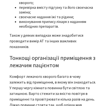
хворого;
перевірка вмісту підгузку та його своєчасна
заміна;
своєчасне надання їжі та рідини;
виконування припису лікаря з наданням
необхідних препаратів.
Також у деяких випадках може знадобитися
проводити вимір АТ та інших важливих
показників.
Тонкощі організації приміщення з
лежачим пацієнтом
Комфорт лежачого хворого багато в чому
залежить від приміщення, в якому він знаходиться.
У першу чергу кімната повинна бути світлою та
затишною. Варто стежити за якістю повітря в
приміщенні та провітрювати кілька разів на день.
Ліжко повинне стояти так, щоб опікун мав