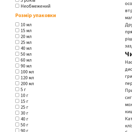
5 років
осо
Необмежений
втр
Розмір упаковки
мал
Дру
10 мл
15 мл
пря
20 мл
ріш
25 мл
заз
40 мл
Ч
50 мл
60 мл
Нас
90 мл
дис
100 мл
гри
120 мл
пер
200 мл
5 г
При
10 г
сиг
15 г
мож
25 г
ки
30 г
Кат
40 г
50 г
клі
90 г