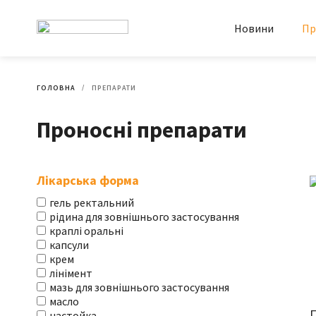
Новини
Пр
ГОЛОВНА
ПРЕПАРАТИ
Проносні препарати
Лікарська форма
гель ректальний
рідина для зовнішнього застосування
краплі оральні
капсули
крем
лінімент
мазь для зовнішнього застосування
масло
П
настойка