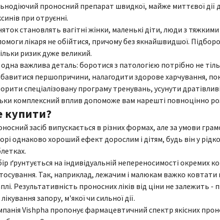
ьнодіючий проносний препарат швидкої, майже миттєвої дії д
синів при отруєнні.
яток становлять вагітні жінки, маленькі діти, люди з тяжким
омоги лікаря не обійтися, причому без якнайшвидшої. Підбор
ільки ризик дуже великий.
одна важлива деталь: боротися з патологією потрібно не тіл
бавитися першопричини, налагодити здорове харчування, пок
орити спеціалізовану програму тренувань, усунути дратівлив
ьки комплексний вплив допоможе вам нарешті повноцінно розс
е купити?
носний засіб випускається в різних формах, але за умови гр
орі однаково хороший ефект дорослим і дітям, будь він у рідком
летках.
ір ґрунтується на індивідуальній непереносимості окремих к
тосування. Так, наприклад, лежачим і малюкам важко ковтати
плі. Результативність проносних ліків від ціни не залежить -
 лікування запору, м'якої чи сильної дії.
панія Vishpha пропонує фармацевтичний спектр якісних проно