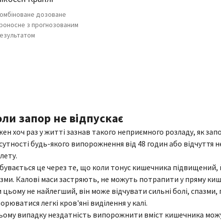
омбіноване дозоване
роносне з прогнозованим
езультатом
ли запор не відпускає
ен хоч раз у житті зазнав такого неприємного розладу, як за
сутності будь-якого випорожнення від 48 годин або відчуття 
лету.
бувається це через те, що коли тонус кишечника підвищений, 
зми. Калові маси застряють, не можуть потрапити у пряму ки
 цьому не найлегший, він може відчувати сильні болі, спазми
орюватися легкі кров'яні виділення у калі.
ьому випадку нездатність випорожнити вміст кишечника мож