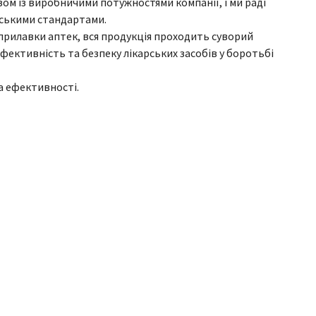
м із виробничими потужностями компанії, і ми раді
йськими стандартами.
 прилавки аптек, вся продукція проходить суворий
фективність та безпеку лікарських засобів у боротьбі
та ефективності.