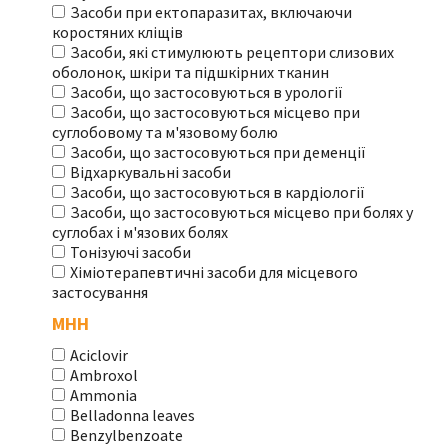
Засоби при ектопаразитах, включаючи
коростяних кліщів
Засоби, які стимулюють рецептори слизових
оболонок, шкіри та підшкірних тканин
Засоби, що застосовуються в урології
Засоби, що застосовуються місцево при
суглобовому та м'язовому болю
Засоби, що застосовуються при деменції
Відхаркувальні засоби
Засоби, що застосовуються в кардіології
Засоби, що застосовуються місцево при болях у
суглобах і м'язових болях
Тонізуючі засоби
Хіміотерапевтичні засоби для місцевого
застосування
МНН
Aciclovir
Ambroxol
Ammonia
Belladonna leaves
Benzylbenzoate