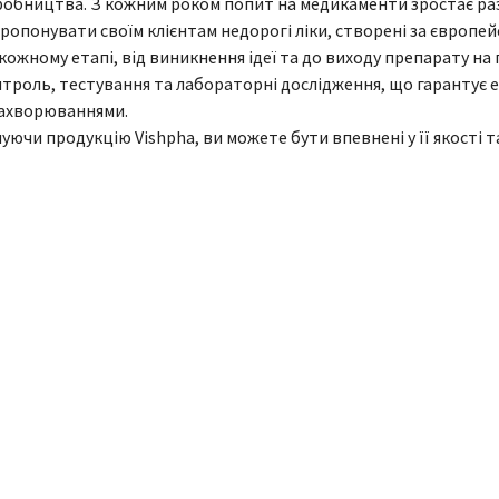
обництва. З кожним роком попит на медикаменти зростає разо
ропонувати своїм клієнтам недорогі ліки, створені за європе
кожному етапі, від виникнення ідеї та до виходу препарату на
троль, тестування та лабораторні дослідження, що гарантує е
захворюваннями.
уючи продукцію Vishpha, ви можете бути впевнені у її якості 