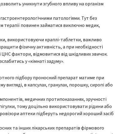
озволить уникнути згубного впливу на організм
и гастроентерологічними патологіями. Тут без
ом терапії повинен займатися виключно медик,
ьки, використовуючи краплі-таблетки, важливо
ращити фізичну активність, а при необхідності
і ЦНС фактори, відмовитися від шкідливих звичок.
лабитись у «кімнаті задуму».
амотного підбору проносний препарат матиме при
у вигляді, в капсулах, гранулах, порошку, сиропі або
омпонентів, медичних протипоказаннях, зручності
 пігулки, тому доцільно використовувати рідини або
 провізори аптеки підберуть недорогий хороший засіб
сних та інших лікарських препаратів фірмового