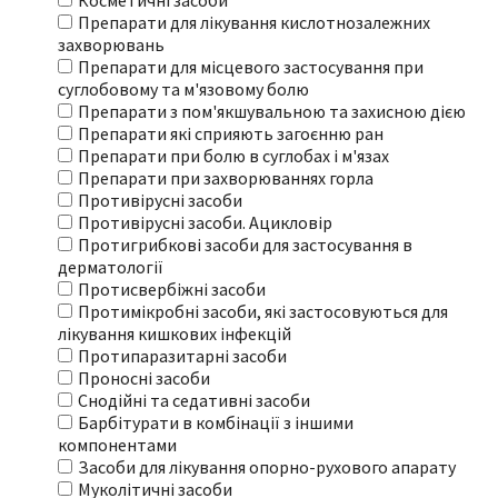
Косметичні засоби
Препарати для лікування кислотнозалежних
захворювань
Препарати для місцевого застосування при
суглобовому та м'язовому болю
Препарати з пом'якшувальною та захисною дією
Препарати які сприяють загоєнню ран
Препарати при болю в суглобах і м'язах
Препарати при захворюваннях горла
Противірусні засоби
Противірусні засоби. Ацикловір
Протигрибкові засоби для застосування в
дерматології
Протисвербіжні засоби
Протимікробні засоби, які застосовуються для
лікування кишкових інфекцій
Протипаразитарні засоби
Проносні засоби
Снодійні та седативні засоби
Барбітурати в комбінації з іншими
компонентами
Засоби для лікування опорно-рухового апарату
Муколітичні засоби