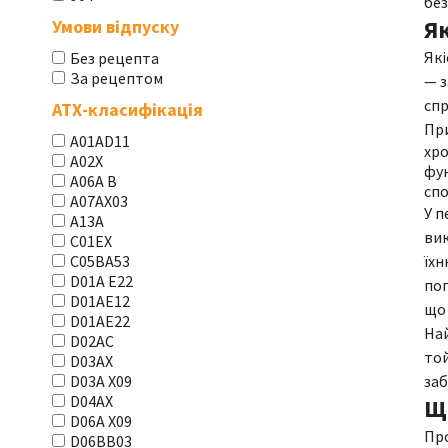
без
Я
Умови відпуску
Які
Без рецепта
За рецептом
— з
спр
АТХ-класифікація
При
A01AD11
хро
A02X
фун
A06A В
спо
A07AX03
У п
A13A
вик
C01EX
їхн
C05BA53
D01A E22
пог
D01AE12
що 
D01AE22
Най
D02AC
той
D03AX
заб
D03A X09
D04AX
Щ
D06A X09
Про
D06BB03