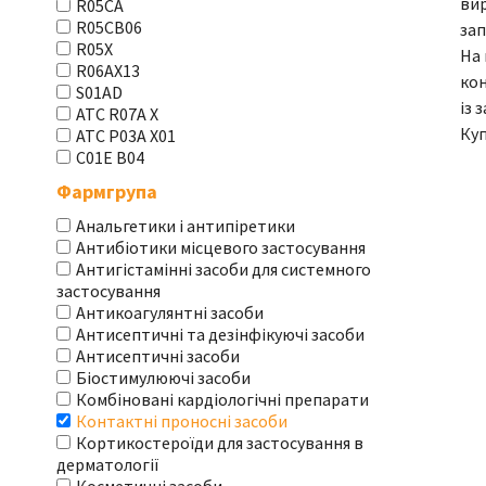
вир
R05CA
R05CB06
зап
R05X
На 
R06AX13
кон
S01AD
із 
АТС R07A X
Куп
АТС Р03А Х01
С01Е В04
Фармгрупа
Анальгетики і антипіретики
Антибіотики місцевого застосування
Антигістамінні засоби для системного
застосування
Антикоагулянтні засоби
Антисептичні та дезінфікуючі засоби
Антисептичні засоби
Біостимулюючі засоби
Комбіновані кардіологічні препарати
Контактні проносні засоби
Кортикостероїди для застосування в
дерматології