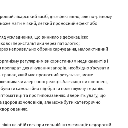
хороший лікарський засіб, діє ефективно, але по-різному
н може мати м'який, легкий проносний ефект або
гляд ускладнення, що виникло з дефекацією:
ової перистальтики через патологію;
ерез неправильно обране харчування, малоактивний
 організму регулярним використанням медикаментів і
репарат для лікування запорів, необхідно з'ясувати
а травах, який має проносний результат, може
чника чи алергічної реакції. Але якщо ви впевнені,
бувати самостійно підібрати полегшуючу терапію.
птоматиці та протипоказаннях. Зверніть увагу, що
 здорових чоловіків, але може бути категорично
захворюваннях.
 ліків не обійтися при сильній інтоксикації: недорогий