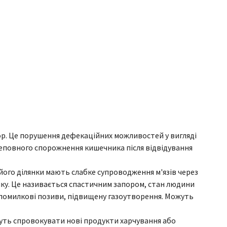
пор. Це порушення дефекаційних можливостей у вигляді
неповного спорожнення кишечника після відвідування
його ділянки мають слабке супроводження м'язів через
шку. Це називається спастичним запором, стан людини
, помилкові позиви, підвищену газоутворення. Можуть
уть спровокувати нові продукти харчування або