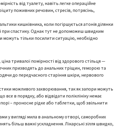
омірність від туалету, навіть легке операційне
ефіциту поживних речовин, стресів, потрясінь,
льтики кишківника, коли погіршується атонія ділянки
о і при спастику. Однак тут не допоможеш швидким
ти можуть тільки посилити ситуацію, необхідно
, ціна тривалої помірності від здорового стільця —
шечник призводять до анальних тріщин, геморою та
одячи до передчасного старіння шкіри, нервового
остики можливого захворювання, так як запори можуть
о все в порядку, або відвідати поліклініку немає
порі – проносне рідке або таблетки, щоб звільнити
ми у вигляді мила в анальному отворі, саморобних
инять більш важкі ускладнення. Лікарські зілля швидко,