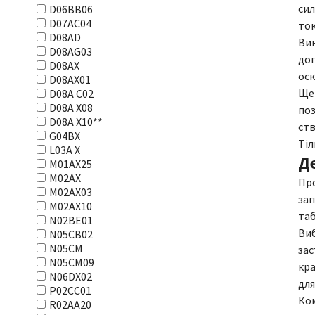
сил
D06BB06
D07AC04
ток
D08AD
Вин
D08AG03
доп
D08AX
оск
D08AX01
Ще 
D08А С02
D08А Х08
поз
D08А Х10**
ств
G04BX
Тіл
L03А Х
Д
M01AX25
M02AX
Про
M02AX03
зап
M02AX10
таб
N02BE01
Виб
N05CB02
N05CM
зас
N05CM09
кра
N06DX02
для
P02CC01
Ком
R02AA20