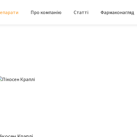
епарати
Про компанію
Статті
Фармаконагляд
ікосен Краплі