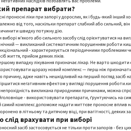
 негативних наслідків позбавлять вас проблеми.
кий препарат вибрати?
сні проносні ліки при запорі у дорослих, як і будь-який інший 
алежно від того, наскільки препарат слабкий або сильний, ві
ичинити швидку потужну дію.
 виборі м'якого або сильного засобу слід орієнтуватися на ви
нічний — викликаний систематичним порушенням роботи кишк
кціональний - характеризується періодичними проблемами ч
сіб життя, прийом деяких ліків.
ершому випадку лікування призначає лікар. Не варто шкодити
ористовувати щоразу новий комплекс — перш ніж призначати п
ю причину, адже навіть нешкідливий на перший погляд засіб н
іршитися негативним ефектом у вигляді порушення роботи.кише
непрохідність викликана природними причинами, можна спро
головніше - використовувати препарати, ґрунтуючись на сим
 самий комплекс допоможе надати миттєве проносне вплив на
оронено в літньому та дитячому віці, при вагітності, деяких 
о слід врахувати при виборі
носний засіб застосовується не тільки проти запорів - без цих