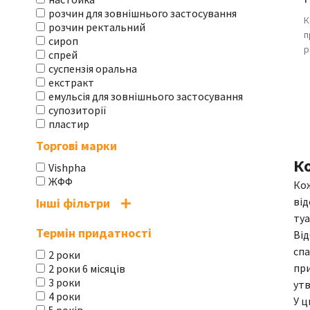
розчин для зовнішнього застосування
К
розчин ректальний
п
сироп
р
спрей
суспензія оральна
екстракт
емульсія для зовнішнього застосування
супозиторії
пластир
Торгові марки
Ко
Vishpha
ЖФФ
Кож
від
Інші фільтри
туа
Термін придатності
Від
спа
2 роки
при
2 роки 6 місяців
3 роки
утв
4 роки
У ц