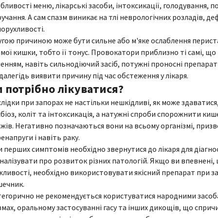
бливості меню, лікарські засоби, інтоксикації, голодування, п
учання. А сам спазм виникає на тлі неврологічних розладів, д
орухливості.
гою причиною може бути сильне або м'яке ослаблення периста
мої кишки, тобто її тонус. Провокатори приблизно ті самі, щ
енням, навіть сильнодіючий засіб, потужні проносні препара
далегідь виявити причину під час обстеження у лікаря.
и потрібно лікуватися?
лідки при запорах не настільки нешкідливі, як може здаватися
біоз, коліт та інтоксикація, а натужні спроби спорожнити ки
жів. Негативно позначаються вони на всьому організмі, призв
енапруги і навіть раку.
 перших симптомів необхідно звернутися до лікаря для діагн
налізувати про розвиток різних патологій. Якщо ви впевнені, щ
ливості, необхідно використовувати якісний препарат при за
шечник.
егорично не рекомендується користуватися народними засоба
змах, оральному застосуванні гасу та інших дикощів, що сприч