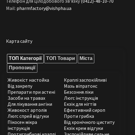
Телефон для цілодобового зв'язку
(0412)-48-10-70
Mail:
pharmfactory@vishpha.ua
Карта сайту
ТОП Категорії
ТОП Товари
Міста
Пропозиції
Живокіст настойка
Краплі заспокійливі
Від закрепу
Мазь віпратокс
Препарати при астені
Безсоння ліки
Засоби на травах
Люгс інструкція
Для лікування ангіни
Екзік для нігтів
Живокост артолія
Ефективний сироп
Люгс спрей відгуки
Проти грибка
Пікосен мікра
Від хронічного циститу
інструкція
Екзік крем відгуки
Протигрибкові краплі
Заспокійливе сильне