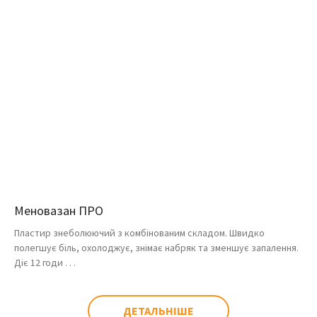
Меновазан ПРО
Пластир знеболюючий з комбінованим складом. Швидко
полегшує біль, охолоджує, знімає набряк та зменшує запалення.
Діє 12 годи . . .
ДЕТАЛЬНІШЕ