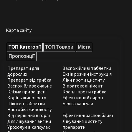
Карта сайту
ТОП Категорії
ТОП Товари
Міста
Пропозиції
Препарати для
Заспокійливі таблетки
дорослих
Екзік розчин інструкція
Препарат від грибка
Ліки проти циститу
Заспокійливе сильне
Віпратокс лінімент
Клізма при закрепі
Краплі проти грибка
Корінь живокосту
Ефективний сироп
Пікосен таблетки
Беліса капсули
Настойка живокосту
Від першіння в горлі
Ефективні заспокійливі
Для лікування ангіни
Лікування циститу
Урохолум в капсулах
препарати