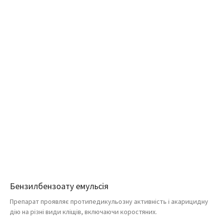
Бензилбензоату емульсія
Препарат проявляє протипедикульозну активність і акарицидну
дію на різні види кліщів, включаючи коростяних.