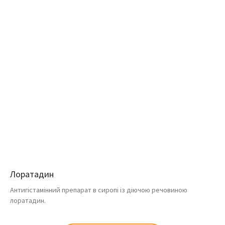
Лоратадин
Антигістамінний препарат в сиропі із діючою речовиною
лоратадин.