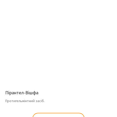
Пірантел-Вішфа
Протигельмінтний засіб.