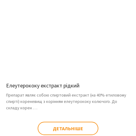
Елеутерококу екстракт рідкий
Препарат являє собою спиртовий екстракт (на 40% етиловому
спирті) кореневищ з корінням елеутерококу колючого. До
складу корен . . .
ДЕТАЛЬНІШЕ