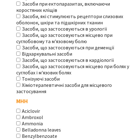
Засоби при ектопаразитах, включаючи
коростяних кліщів
Засоби, які стимулюють рецептори слизових
оболонок, шкіри та підшкірних тканин
Засоби, що застосовуються в урології
Засоби, що застосовуються місцево при
суглобовому та м'язовому болю
Засоби, що застосовуються при деменції
Відхаркувальні засоби
Засоби, що застосовуються в кардіології
Засоби, що застосовуються місцево при болях у
суглобах і м'язових болях
Тонізуючі засоби
Хіміотерапевтичні засоби для місцевого
застосування
МНН
Aciclovir
Ambroxol
Ammonia
Belladonna leaves
Benzylbenzoate