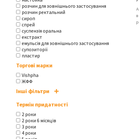
розчин для зовнішнього застосування
А
розчин ректальний
в
сироп
р
спрей
суспензія оральна
екстракт
емульсія для зовнішнього застосування
супозиторії
пластир
Торгові марки
Vishpha
ЖФФ
Інші фільтри
Термін придатності
2 роки
2 роки 6 місяців
3 роки
4 роки