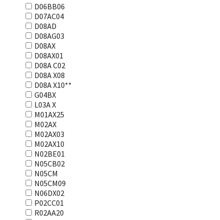
D06BB06
D07AC04
D08AD
D08AG03
D08AX
D08AX01
D08А С02
D08А Х08
D08А Х10**
G04BX
L03А Х
M01AX25
M02AX
M02AX03
M02AX10
N02BE01
N05CB02
N05CM
N05CM09
N06DX02
P02CC01
R02AA20