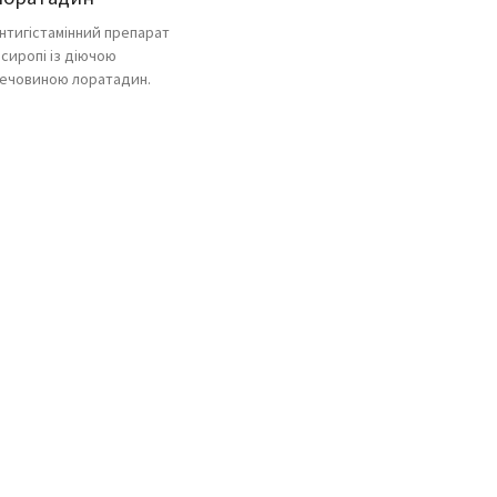
нтигістамінний препарат
 сиропі із діючою
ечовиною лоратадин.