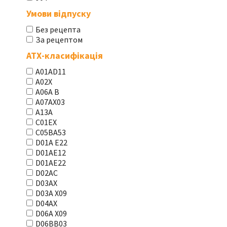
Умови відпуску
Без рецепта
За рецептом
АТХ-класифікація
A01AD11
A02X
A06A В
A07AX03
A13A
C01EX
C05BA53
D01A E22
D01AE12
D01AE22
D02AC
D03AX
D03A X09
D04AX
D06A X09
D06BB03