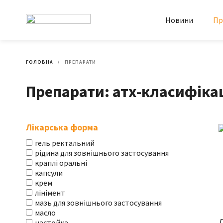
Новини
Пр
ГОЛОВНА
ПРЕПАРАТИ
Препарати: атх-класифікац
Лікарська форма
гель ректальний
рідина для зовнішнього застосування
краплі оральні
капсули
крем
лінімент
мазь для зовнішнього застосування
масло
настойка