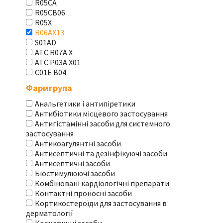
R05CA
R05CB06
R05X
R06AX13
S01AD
АТС R07A X
АТС Р03А Х01
С01Е В04
Фармгрупа
Анальгетики і антипіретики
Антибіотики місцевого застосування
Антигістамінні засоби для системного
застосування
Антикоагулянтні засоби
Антисептичні та дезінфікуючі засоби
Антисептичні засоби
Біостимулюючі засоби
Комбіновані кардіологічні препарати
Контактні проносні засоби
Кортикостероїди для застосування в
дерматології