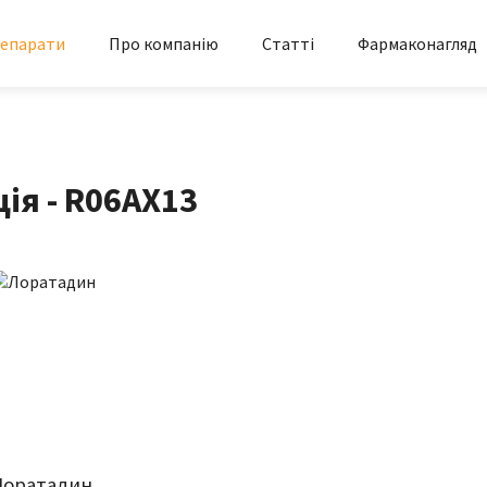
епарати
Про компанію
Статті
Фармаконагляд
ія - R06AX13
Лоратадин