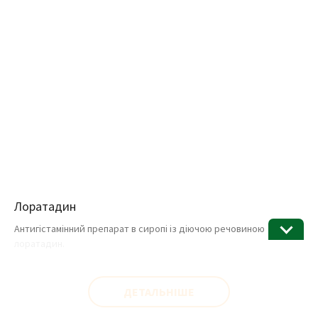
Лоратадин
Антигістамінний препарат в сиропі із діючою речовиною
лоратадин.
ДЕТАЛЬНІШЕ