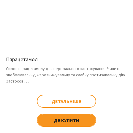
Парацетамол
Сироп парацетамолу для перорального застосування. Чинить
знеболювальну, жарознижувальну та слабку протизапальну дію.
Застосов . . .
ДЕТАЛЬНІШЕ
ДЕ КУПИТИ