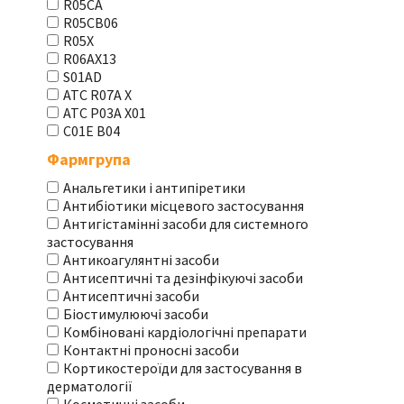
R05CA
R05CB06
R05X
R06AX13
S01AD
АТС R07A X
АТС Р03А Х01
С01Е В04
Фармгрупа
Анальгетики і антипіретики
Антибіотики місцевого застосування
Антигістамінні засоби для системного
застосування
Антикоагулянтні засоби
Антисептичні та дезінфікуючі засоби
Антисептичні засоби
Біостимулюючі засоби
Комбіновані кардіологічні препарати
Контактні проносні засоби
Кортикостероїди для застосування в
дерматології