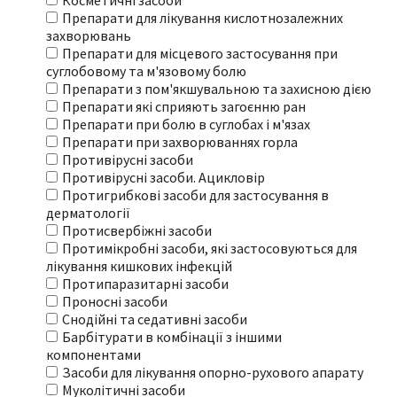
Косметичні засоби
Препарати для лікування кислотнозалежних
захворювань
Препарати для місцевого застосування при
суглобовому та м'язовому болю
Препарати з пом'якшувальною та захисною дією
Препарати які сприяють загоєнню ран
Препарати при болю в суглобах і м'язах
Препарати при захворюваннях горла
Противірусні засоби
Противірусні засоби. Ацикловір
Протигрибкові засоби для застосування в
дерматології
Протисвербіжні засоби
Протимікробні засоби, які застосовуються для
лікування кишкових інфекцій
Протипаразитарні засоби
Проносні засоби
Снодійні та седативні засоби
Барбітурати в комбінації з іншими
компонентами
Засоби для лікування опорно-рухового апарату
Муколітичні засоби