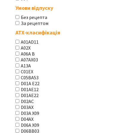
Умови відпуску
Без рецепта
За рецептом
АТХ-класифікація
A01AD11
A02X
A06A В
A07AX03
A13A
C01EX
C05BA53
D01A E22
D01AE12
D01AE22
D02AC
D03AX
D03A X09
D04AX
D06A X09
D06BB03