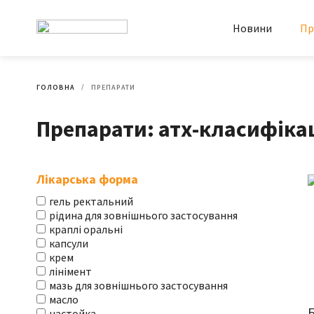
Новини
Пр
ГОЛОВНА
ПРЕПАРАТИ
Препарати: атх-класифікац
Лікарська форма
гель ректальний
рідина для зовнішнього застосування
краплі оральні
капсули
крем
лінімент
мазь для зовнішнього застосування
масло
Б
настойка