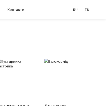
Контакти
RU
EN
Пустирника настойка
Валокормід