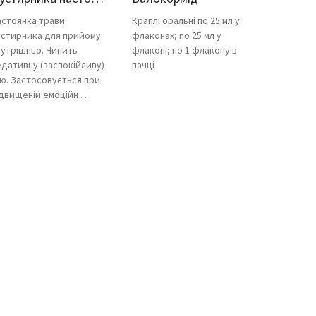
астоянка трави
Краплі оральні по 25 мл у
устирника для прийому
флаконах; по 25 мл у
нутрішньо. Чинить
флаконі; по 1 флакону в
едативну (заспокійливу)
пачці
ію. Застосовується при
двищеній емоційн . . .