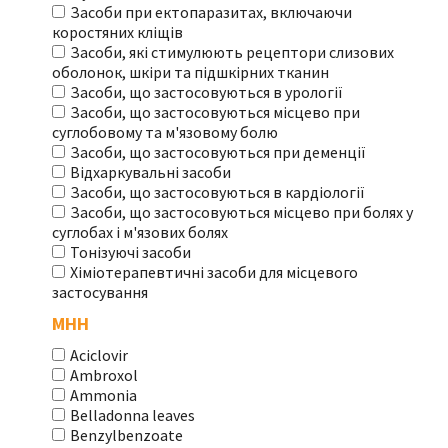
Засоби при ектопаразитах, включаючи
коростяних кліщів
Засоби, які стимулюють рецептори слизових
оболонок, шкіри та підшкірних тканин
Засоби, що застосовуються в урології
Засоби, що застосовуються місцево при
суглобовому та м'язовому болю
Засоби, що застосовуються при деменції
Відхаркувальні засоби
Засоби, що застосовуються в кардіології
Засоби, що застосовуються місцево при болях у
суглобах і м'язових болях
Тонізуючі засоби
Хіміотерапевтичні засоби для місцевого
застосування
МНН
Aciclovir
Ambroxol
Ammonia
Belladonna leaves
Benzylbenzoate