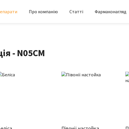
епарати
Про компанію
Статті
Фармаконагляд
ія - N05CM
еліса
Півонії настойка