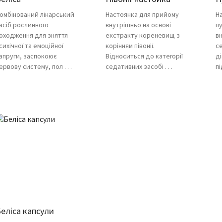
омбінований лікарський
Настоянка для прийому
Н
асіб рослинного
внутрішньо на основі
п
оходження для зняття
екстракту кореневищ з
в
сихічної та емоційної
корінням півонії.
с
апруги, заспокоює
Відноситься до категорії
д
ервову систему, пол . . .
седативних засобі . . .
пі
еліса капсули