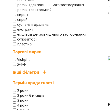
розчин для зовнішнього застосування
К
розчин ректальний
з
сироп
п
спрей
п
суспензія оральна
н
екстракт
н
емульсія для зовнішнього застосування
супозиторії
пластир
Торгові марки
Vishpha
ЖФФ
Інші фільтри
Термін придатності
2 роки
2 роки 6 місяців
3 роки
Б
4 роки