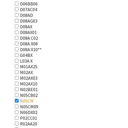
D06BB06
D07AC04
D08AD
D08AG03
D08AX
D08AX01
D08А С02
D08А Х08
D08А Х10**
G04BX
L03А Х
M01AX25
M02AX
M02AX03
M02AX10
N02BE01
N05CB02
N05CM
N05CM09
N06DX02
P02CC01
R02AA20