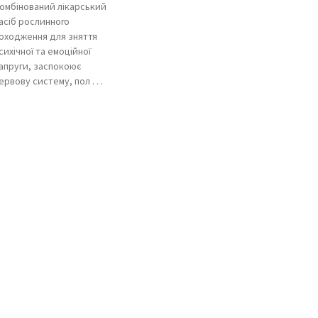
омбінований лікарський
асіб рослинного
оходження для зняття
сихічної та емоційної
апруги, заспокоює
ервову систему, пол . . .