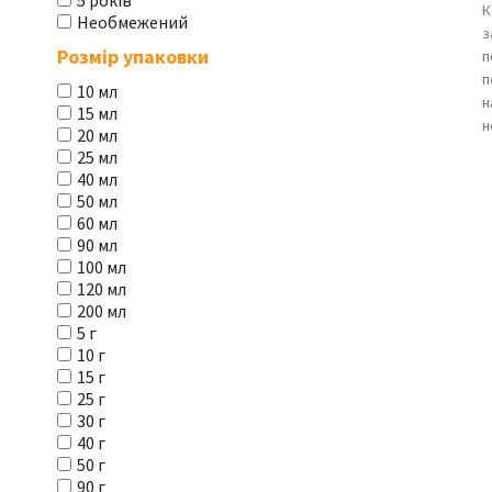
5 років
К
Необмежений
з
Розмір упаковки
п
п
10 мл
н
15 мл
н
20 мл
25 мл
40 мл
50 мл
60 мл
90 мл
100 мл
120 мл
200 мл
5 г
10 г
15 г
25 г
30 г
40 г
50 г
90 г