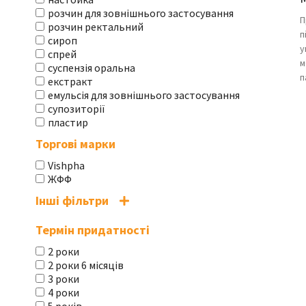
розчин для зовнішнього застосування
П
розчин ректальний
п
сироп
у
спрей
м
суспензія оральна
п
екстракт
емульсія для зовнішнього застосування
супозиторії
пластир
Торгові марки
Vishpha
ЖФФ
Інші фільтри
Термін придатності
2 роки
2 роки 6 місяців
3 роки
4 роки