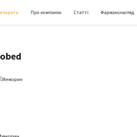
епарати
Про компанію
Статті
Фармаконагляд
lobed
Меморин