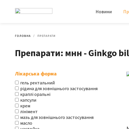
Новини
Пр
ГОЛОВНА
ПРЕПАРАТИ
Препарати: мнн - Ginkgo bi
Лікарська форма
гель ректальний
рідина для зовнішнього застосування
краплі оральні
капсули
крем
лінімент
мазь для зовнішнього застосування
масло
настойка