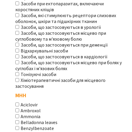
Засоби при ектопаразитах, включаючи
коростяних кліщів
Засоби, які стимулюють рецептори слизових
оболонок, шкіри та підшкірних тканин
Засоби, що застосовуються в урології
Засоби, що застосовуються місцево при
суглобовому та м'язовому болю
Засоби, що застосовуються при деменції
Відхаркувальні засоби
Засоби, що застосовуються в кардіології
Засоби, що застосовуються місцево при болях у
суглобах і м'язових болях
Тонізуючі засоби
Хіміотерапевтичні засоби для місцевого
застосування
МНН
Aciclovir
Ambroxol
Ammonia
Belladonna leaves
Benzylbenzoate