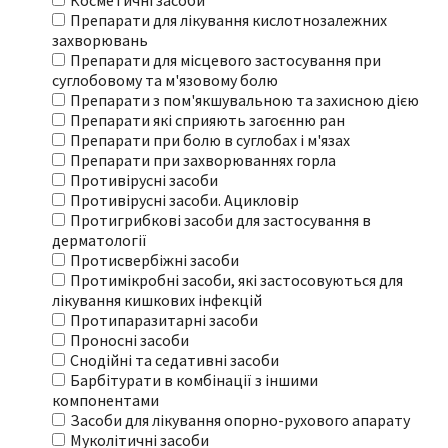
Косметичні засоби
Препарати для лікування кислотнозалежних
захворювань
Препарати для місцевого застосування при
суглобовому та м'язовому болю
Препарати з пом'якшувальною та захисною дією
Препарати які сприяють загоєнню ран
Препарати при болю в суглобах і м'язах
Препарати при захворюваннях горла
Противірусні засоби
Противірусні засоби. Ацикловір
Протигрибкові засоби для застосування в
дерматології
Протисвербіжні засоби
Протимікробні засоби, які застосовуються для
лікування кишкових інфекцій
Протипаразитарні засоби
Проносні засоби
Снодійні та седативні засоби
Барбітурати в комбінації з іншими
компонентами
Засоби для лікування опорно-рухового апарату
Муколітичні засоби