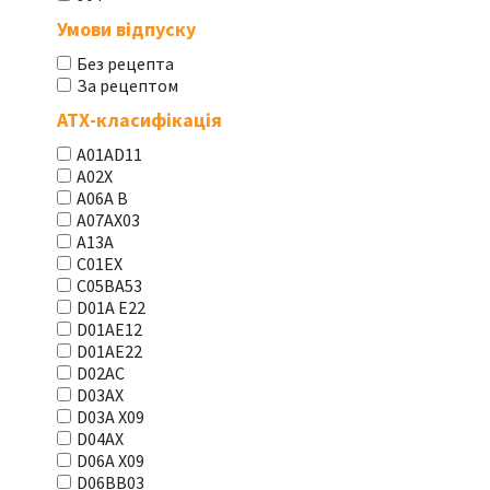
Умови відпуску
Без рецепта
За рецептом
АТХ-класифікація
A01AD11
A02X
A06A В
A07AX03
A13A
C01EX
C05BA53
D01A E22
D01AE12
D01AE22
D02AC
D03AX
D03A X09
D04AX
D06A X09
D06BB03