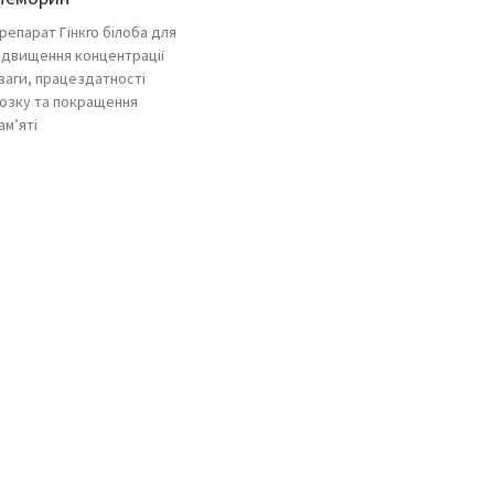
репарат Гінкго білоба для
ідвищення концентрації
ваги, працездатності
озку та покращення
ам’яті