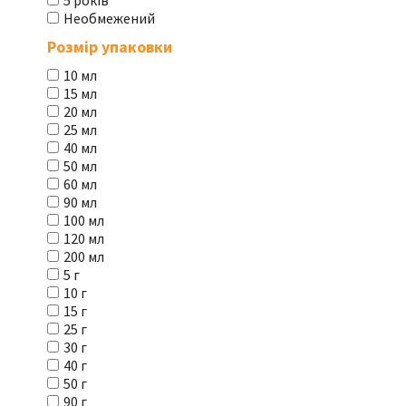
5 років
Необмежений
Розмір упаковки
10 мл
15 мл
20 мл
25 мл
40 мл
50 мл
60 мл
90 мл
100 мл
120 мл
200 мл
5 г
10 г
15 г
25 г
30 г
40 г
50 г
90 г