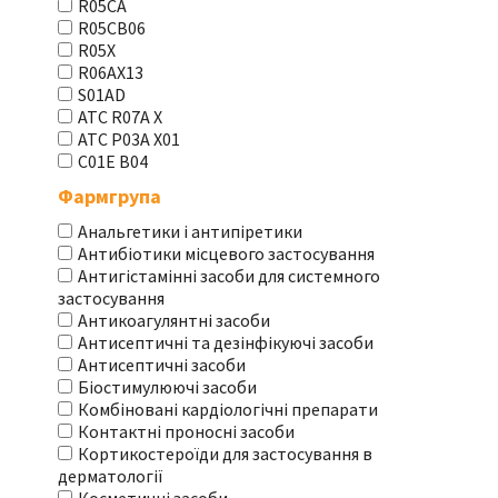
R05CA
R05CB06
R05X
R06AX13
S01AD
АТС R07A X
АТС Р03А Х01
С01Е В04
Фармгрупа
Анальгетики і антипіретики
Антибіотики місцевого застосування
Антигістамінні засоби для системного
застосування
Антикоагулянтні засоби
Антисептичні та дезінфікуючі засоби
Антисептичні засоби
Біостимулюючі засоби
Комбіновані кардіологічні препарати
Контактні проносні засоби
Кортикостероїди для застосування в
дерматології