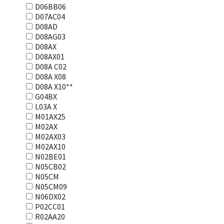
D06BB06
D07AC04
D08AD
D08AG03
D08AX
D08AX01
D08А С02
D08А Х08
D08А Х10**
G04BX
L03А Х
M01AX25
M02AX
M02AX03
M02AX10
N02BE01
N05CB02
N05CM
N05CM09
N06DX02
P02CC01
R02AA20