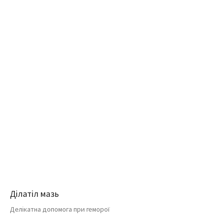
Ділатіл мазь
Делікатна допомога при геморої