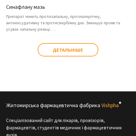
Синафлану мазь
Препарат чинить протизапальну, протиалергічну,
антиексудативну та протисвербіжну дію. Зменшує прояв та
усуває запальну реакці . . .
ДЕТАЛЬНІШЕ
®
Житомирська фармацевтична фабрика
Vishpha
Спеціалізований сайт для лікарів, провізорів,
фармацевтів, студентів медичних і фармацевтичних
вузів.