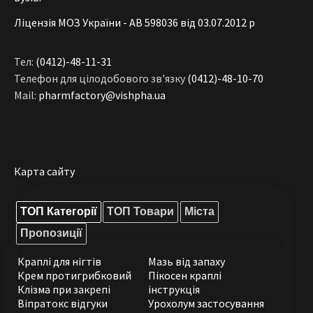
Ліцензія МОЗ України - АВ 598036 від 03.07.2012 р
Тел:
(0412)-48-11-31
Телефон для цілодобового зв'язку
(0412)-48-10-70
Mail:
pharmfactory@vishpha.ua
Карта сайту
ТОП Категорії
ТОП Товари
Міста
Пропозиції
Краплі для нігтів
Мазь від запаху
Крем протигрибковий
Пікосен краплі
Клізма при закрепі
інструкція
Віпратокс відгуки
Урохолум застосування