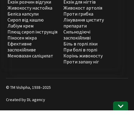
Екзік розчин відгуки
Екзік для нігтів
Живокосту настойка
Живокост артолія
Беліса капсули
Проти грибка
Сироп від кашлю
Лікування циститу
Лабіум крем
препарати
Плющ сироп інструкція
Сильнодіючі
Пікосен мікра
заспокійливі
Ефективне
Біль в горлі ліки
заспокійливе
При болі в горлі
Меновазан саліцилат
Корінь живокосту
Проти запаху ніг
© ТМ Vishpha, 1938–2025
Created by
DL agency