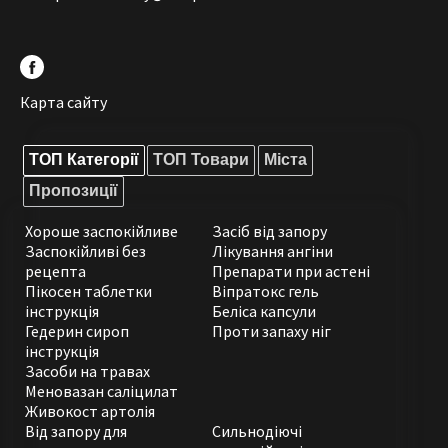
Карта сайту
ТОП Категорії
ТОП Товари
Міста
Пропозиції
Хороше заспокійливе
Засіб від запору
Заспокійливі без
Лікування ангіни
рецепта
Препарати при астені
Пікосен таблетки
Віпратокс гель
інструкція
Беліса капсули
Гедерин сироп
Проти запаху ніг
інструкція
Засоби на травах
Меновазан саліцилат
Живокост артолія
Від запору для
Сильнодіючі