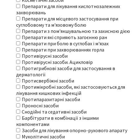
Косметичні засоби
Препарати для лікування кислотнозалежних
захворювань
Препарати для місцевого застосування при
суглобовому та м'язовому болю
Препарати з пом'якшувальною та захисною дією
Препарати які сприяють загоєнню ран
Препарати при болю в суглобах і м'язах
Препарати при захворюваннях горла
Противірусні засоби
Противірусні засоби. Ацикловір
Протигрибкові засоби для застосування в
дерматології
Протисвербіжні засоби
Протимікробні засоби, які застосовуються для
лікування кишкових інфекцій
Протипаразитарні засоби
Проносні засоби
Снодійні та седативні засоби
Барбітурати в комбінації з іншими
компонентами
Засоби для лікування опорно-рухового апарату
Муколітичні засоби