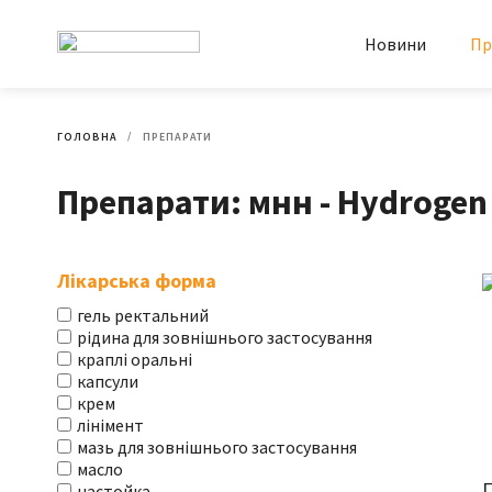
Новини
Пр
ГОЛОВНА
ПРЕПАРАТИ
Препарати: мнн - Hydrogen
Лікарська форма
гель ректальний
рідина для зовнішнього застосування
краплі оральні
капсули
крем
лінімент
мазь для зовнішнього застосування
масло
настойка