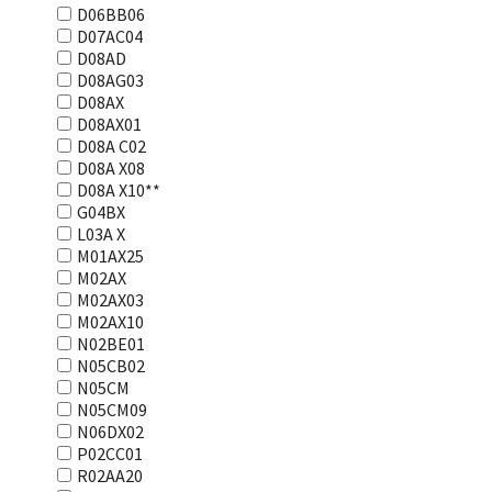
D06BB06
D07AC04
D08AD
D08AG03
D08AX
D08AX01
D08А С02
D08А Х08
D08А Х10**
G04BX
L03А Х
M01AX25
M02AX
M02AX03
M02AX10
N02BE01
N05CB02
N05CM
N05CM09
N06DX02
P02CC01
R02AA20