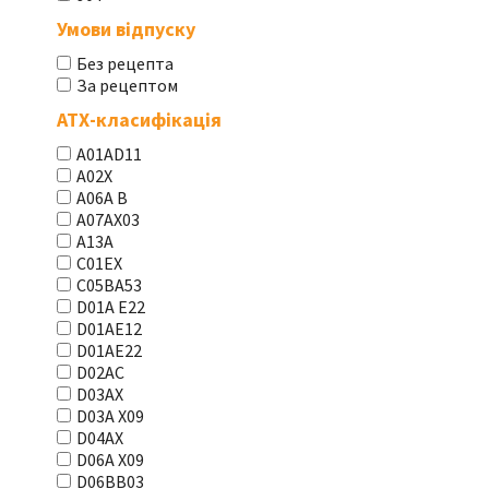
Умови відпуску
Без рецепта
За рецептом
АТХ-класифікація
A01AD11
A02X
A06A В
A07AX03
A13A
C01EX
C05BA53
D01A E22
D01AE12
D01AE22
D02AC
D03AX
D03A X09
D04AX
D06A X09
D06BB03