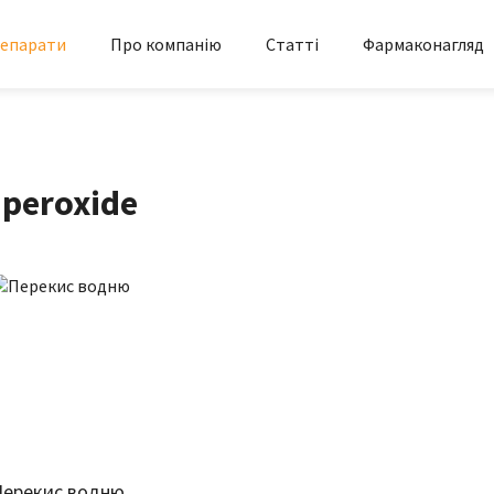
епарати
Про компанію
Статті
Фармаконагляд
 peroxide
Перекис водню