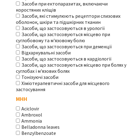
Засоби при ектопаразитах, включаючи
коростяних кліщів
Засоби, які стимулюють рецептори слизових
оболонок, шкіри та підшкірних тканин
Засоби, що застосовуються в урології
Засоби, що застосовуються місцево при
суглобовому та м'язовому болю
Засоби, що застосовуються при деменції
Відхаркувальні засоби
Засоби, що застосовуються в кардіології
Засоби, що застосовуються місцево при болях у
суглобах і м'язових болях
Тонізуючі засоби
Хіміотерапевтичні засоби для місцевого
застосування
МНН
Aciclovir
Ambroxol
Ammonia
Belladonna leaves
Benzylbenzoate