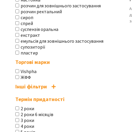
розчин для зовнішнього застосування
А
розчин ректальний
д
сироп
з
спрей
суспензія оральна
екстракт
емульсія для зовнішнього застосування
супозиторії
пластир
Торгові марки
Vishpha
ЖФФ
Інші фільтри
Термін придатності
2 роки
2 роки 6 місяців
3 роки
4 роки