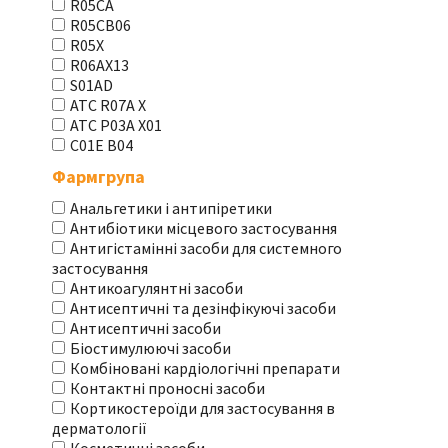
R05CA
R05CB06
R05X
R06AX13
S01AD
АТС R07A X
АТС Р03А Х01
С01Е В04
Фармгрупа
Анальгетики і антипіретики
Антибіотики місцевого застосування
Антигістамінні засоби для системного
застосування
Антикоагулянтні засоби
Антисептичні та дезінфікуючі засоби
Антисептичні засоби
Біостимулюючі засоби
Комбіновані кардіологічні препарати
Контактні проносні засоби
Кортикостероїди для застосування в
дерматології