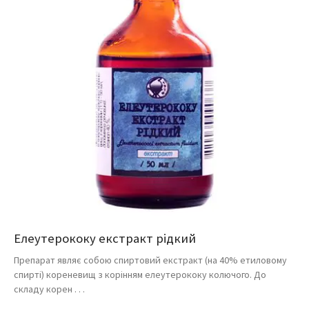
Елеутерококу екстракт рідкий
Препарат являє собою спиртовий екстракт (на 40% етиловому
спирті) кореневищ з корінням елеутерококу колючого. До
складу корен . . .