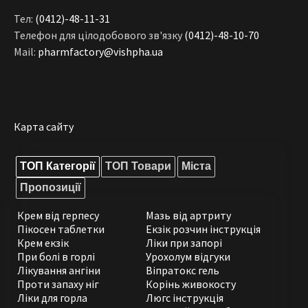
Тел:
(0412)-48-11-31
Телефон для цілодобового зв'язку
(0412)-48-10-70
Mail:
pharmfactory@vishpha.ua
Карта сайту
ТОП Категорії
ТОП Товари
Міста
Пропозиції
Крем від герпесу
Мазь від артриту
Пікосен таблетки
Екзік розчин інструкція
Крем екзік
Ліки при запорі
При болі в горлі
Урохолум відгуки
Лікування ангіни
Віпратокс гель
Проти запаху ніг
Корінь живокосту
Ліки для горла
Люгс інструкція