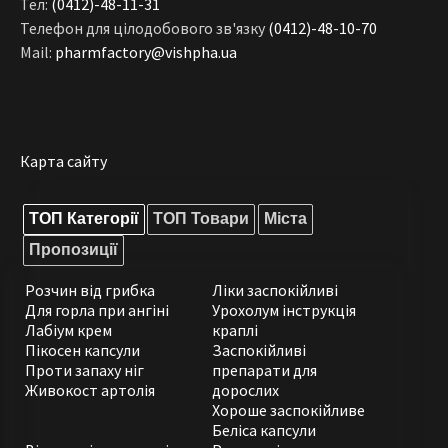
Тел:
(0412)-48-11-31
Телефон для цілодобового зв'язку
(0412)-48-10-70
Mail:
pharmfactory@vishpha.ua
Карта сайту
ТОП Категорії
ТОП Товари
Міста
Пропозиції
Розчин від грибка
Ліки заспокійливі
Для горла при ангіні
Урохолум інструкція
Лабіум крем
краплі
Пікосен капсули
Заспокійливі
Проти запаху ніг
препарати для
Живокост артолія
дорослих
Хороше заспокійливе
Беліса капсули