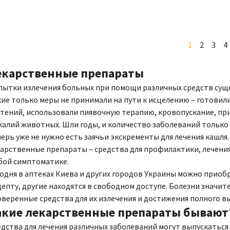
1
2
3
4
екарственные препараты
ытки излечения больных при помощи различных средств суще
ие только меры не принимали на пути к исцелению – готовили
тений, использовали пиявочную терапию, кровопускание, пр
алий животных. Шли годы, и количество заболеваний только 
ерь уже не нужно есть заячьи экскременты для лечения кашл
арственные препараты – средства для профилактики, лечени
бой симптоматике.
одня в аптеках Киева и других городов Украины можно приобр
епту, другие находятся в свободном доступе. Болезни значи
веренные средства для их излечения и достижения полного в
акие лекарственные препараты бывают
дства для лечения различных заболеваний могут выпускаться в