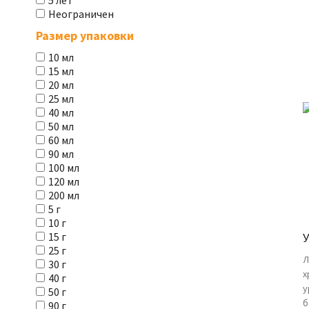
5 лет
Неограничен
Размер упаковки
10 мл
15 мл
20 мл
25 мл
40 мл
50 мл
60 мл
90 мл
100 мл
120 мл
200 мл
5 г
10 г
15 г
25 г
Л
30 г
х
40 г
у
50 г
б
90 г