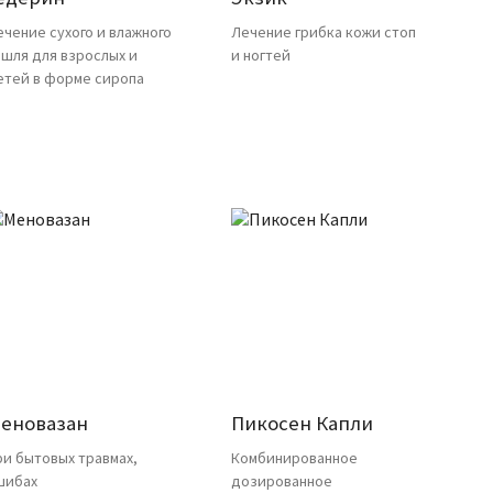
ечение сухого и влажного
Лечение грибка кожи стоп
ашля для взрослых и
и ногтей
етей в форме сиропа
еновазан
Пикосен Капли
ри бытовых травмах,
Комбинированное
шибах
дозированное