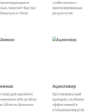
опровождающиеся
слабительное с
олью, помогает быстро
прогнозированным
збавиться от боли
результатом
ммиак
Ацикловир
аствор для наружного
Противовирусный
рименения 10% по 40 мл
препарат, особенно
ли 100 мл во флаконах
эффективный в
отношении вирусов