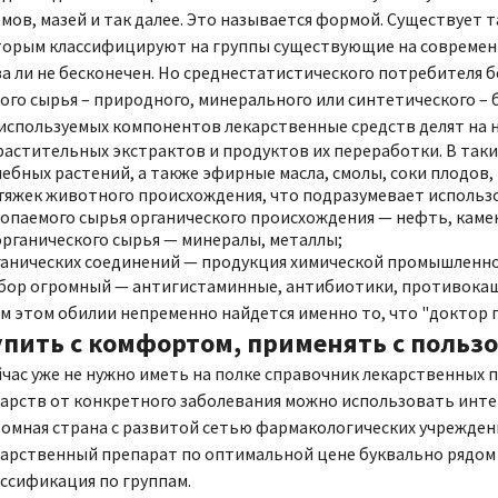
мов, мазей и так далее. Это называется формой. Существует 
торым классифицируют на группы существующие на современ
а ли не бесконечен. Но среднестатистического потребителя 
ого сырья – природного, минерального или синтетического – 
используемых компонентов лекарственные средств делят на н
растительных экстрактов и продуктов их переработки. В так
ебных растений, а также эфирные масла, смолы, соки плодов,
яжек животного происхождения, что подразумевает использов
опаемого сырья органического происхождения — нефть, каме
рганического сырья — минералы, металлы;
ганических соединений — продукция химической промышленно
бор огромный — антигистаминные, антибиотики, противокаш
м этом обилии непременно найдется именно то, что "доктор 
упить с комфортом, применять с польз
час уже не нужно иметь на полке справочник лекарственных п
арств от конкретного заболевания можно использовать инте
омная страна с развитой сетью фармакологических учреждени
арственный препарат по оптимальной цене буквально рядом с 
ссификация по группам.