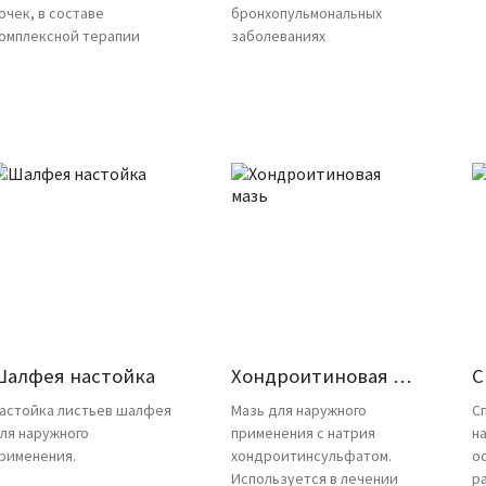
очек, в составе
бронхопульмональных
омплексной терапии
заболеваниях
Шалфея настойка
Хондроитиновая мазь
С
астойка листьев шалфея
Мазь для наружного
С
ля наружного
применения с натрия
н
рименения.
хондроитинсульфатом.
о
Используется в лечении
р