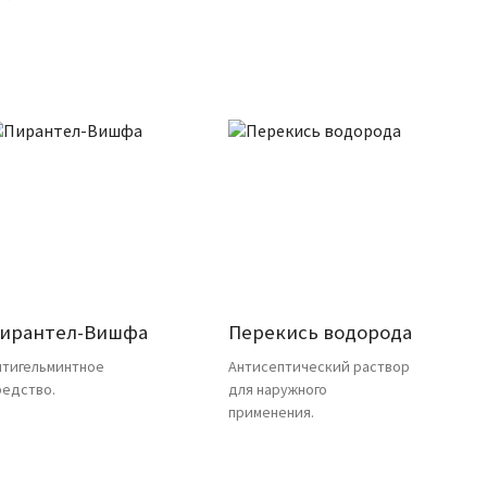
ирантел-Вишфа
Перекись водорода
нтигельминтное
Антисептический раствор
редство.
для наружного
применения.