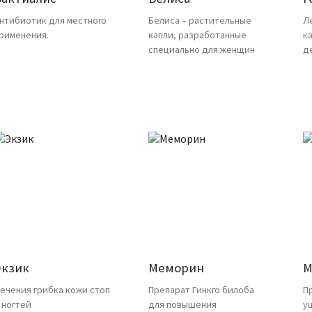
нтибиотик для местного
Белиса – растительные
Л
рименения.
капли, разработанные
к
специально для женщин
д
Экзик
Меморин
М
ечения грибка кожи стоп
Препарат Гинкго билоба
П
 ногтей
для повышения
у