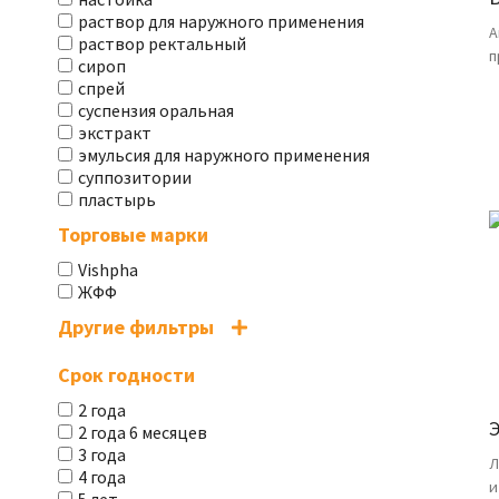
раствор для наружного применения
А
раствор ректальный
п
сироп
спрей
суспензия оральная
экстракт
эмульсия для наружного применения
суппозитории
пластырь
Торговые марки
Vishpha
ЖФФ
Другие фильтры
Срок годности
2 года
2 года 6 месяцев
3 года
Л
4 года
и