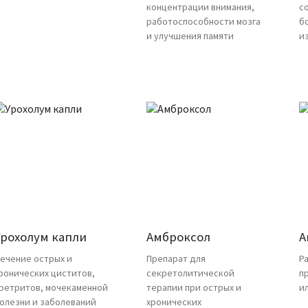
концентрации внимания,
с
работоспособности мозга
б
и улучшения памяти
и
Урохолум капли
Амброксол
А
ечение острых и
Препарат для
Р
ронических циститов,
секретолитической
п
ретритов, мочекаменной
терапии при острых и
и
олезни и заболеваний
хронических