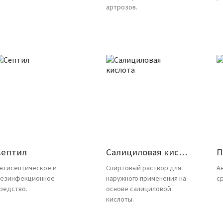
артрозов.
Септил
Салициловая кислота
П
нтисептическое и
Спиртовый раствор для
А
езинфекционное
наружного применения на
с
редство.
основе салициловой
кислоты.