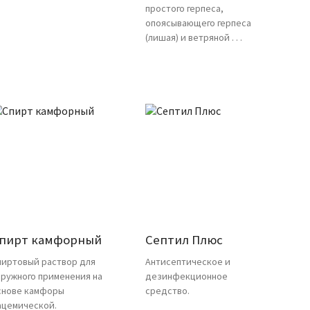
простого герпеса,
опоясывающего герпеса
(лишая) и ветряной . . .
пирт камфорный
Септил Плюс
пиртовый раствор для
Антисептическое и
аружного применения на
дезинфекционное
снове камфоры
средство.
ацемической.