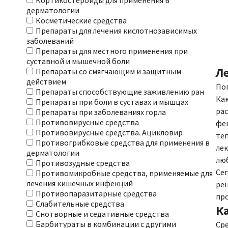
Кортикостероиды для применения в
дерматологии
Косметические средства
Препараты для лечения кислотнозависимых
заболеваний
Препараты для местного применения при
суставной и мышечной боли
Л
Препараты со смягчающим и защитным
действием
Поп
Препараты способствующие заживлению ран
Как
Препараты при боли в суставах и мышцах
рас
Препараты при заболеваниях горла
Противовирусные средства
фек
Противовирусные средства. Ацикловир
теп
Противогрибковые средства для применения в
лек
дерматологии
лю
Противозудные средства
Сег
Противомикробные средства, применяемые для
лечения кишечных инфекций
рец
Противопаразитарные средства
про
Слабительные средства
К
Снотворные и седативные средства
Барбитураты в комбинации с другими
Сре