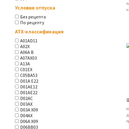
п
Условия отпуска
к
Без рецепта
По рецепту
АТХ-классификация
A01AD11
A02X
A06A В
A07AX03
A13A
C01EX
C05BA53
D01A E22
D01AE12
D01AE22
D02AC
D03AX
Н
D03A X09
д
D04AX
п
D06A X09
D06BB03