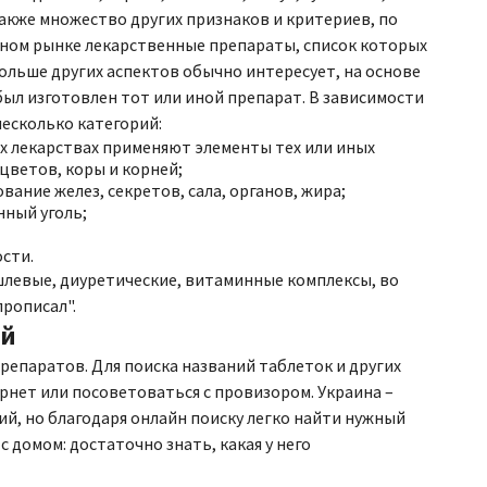
также множество других признаков и критериев, по
ном рынке лекарственные препараты, список которых
больше других аспектов обычно интересует, на основе
был изготовлен тот или иной препарат. В зависимости
есколько категорий:
их лекарствах применяют элементы тех или иных
 цветов, коры и корней;
ание желез, секретов, сала, органов, жира;
нный уголь;
сти.
левые, диуретические, витаминные комплексы, во
прописал".
ой
репаратов. Для поиска названий таблеток и других
рнет или посоветоваться с провизором. Украина –
й, но благодаря онлайн поиску легко найти нужный
домом: достаточно знать, какая у него