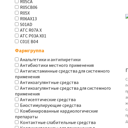
R05CA
R05CB06
R05X
R06AX13
S01AD
АТС R07A X
АТС Р03А Х01
С01Е В04
Фармгруппа
Анальгетики и антипиретики
Антибиотики местного применения
Антигистаминные средства для системного
применения
С
Антикоагулянтные средства
п
Антикоагулянтные средства для системного
п
применения
а
Антисептические средства
ж
Биостимулирующие средства
с
Комбинированные кардиологические
п
препараты
д
Контактные слабительные средства