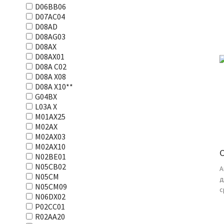
D06BB06
D07AC04
D08AD
D08AG03
D08AX
D08AX01
D08А С02
D08А Х08
D08А Х10**
G04BX
L03А Х
M01AX25
M02AX
M02AX03
M02AX10
N02BE01
N05CB02
А
N05CM
д
N05CM09
с
N06DX02
P02CC01
R02AA20