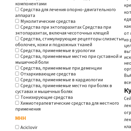
компонентами
кре
Средства для лечения опорно-двигательного
ко
аппарата
едв
Муколитические средства
как
Средства при эктопаразитах Средства при
эктопаразитах, включая чесоточных клещей
от 
Средства, стимулирующие рецепторы слизистых
из 
оболочек, кожи и подкожных тканей
цел
Средства, применяемые в урологии
выт
Средства, применяемые местно при суставной и
иск
мышечной боли
нео
Средства, применяемые при деменции
ор
Отхаркивающие средства
Вы
Средства, применяемые в кардиологии
все
Средства, применяемые местно при болях в
К
суставах и мышечных болях
Тонизирующие средства
Сей
Химиотерапевтические средства для местного
лек
применения
огр
МНН
лек
кла
Aciclovir