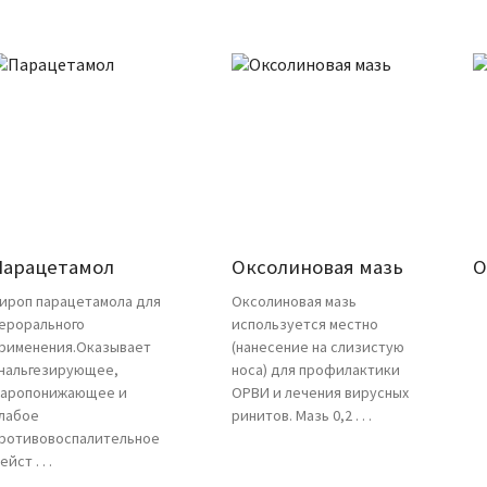
Парацетамол
Оксолиновая мазь
О
ироп парацетамола для
Оксолиновая мазь
ерорального
используется местно
рименения.Оказывает
(нанесение на слизистую
нальгезирующее,
носа) для профилактики
аропонижающее и
ОРВИ и лечения вирусных
лабое
ринитов. Мазь 0,2 . . .
ротивовоспалительное
ейст . . .