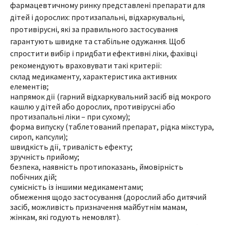
фармацевтичному ринку представлені препарати для
дітей і дорослих: протизапальні, відхаркувальні,
противірусні, які за правильного застосування
гарантують швидке та стабільне одужання. Щоб
спростити вибір і придбати ефективні ліки, фахівці
рекомендують враховувати такі критерії:
склад медикаменту, характеристика активних
елементів;
напрямок дії (гарний відхаркувальний засіб від мокрого
кашлю у дітей або дорослих, противірусні або
протизапальні ліки – при сухому);
форма випуску (таблетований препарат, рідка мікстура,
сироп, капсули);
швидкість дії, тривалість ефекту;
зручність прийому;
безпека, наявність протипоказань, ймовірність
побічних дій;
сумісність із іншими медикаментами;
обмеження щодо застосування (дорослий або дитячий
засіб, можливість призначення майбутнім мамам,
жінкам, які годують немовлят).