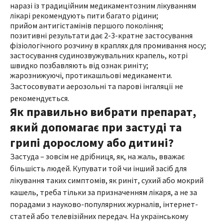
наразі із традиційним медикаментозним лікуванням
лікарі рекомендують пити багато рідини;
прийом антигістамінів першого покоління;
позитивні результати дає 2-3-кратне застосування
фізіологічного розчину в краплях для промивання носу;
застосування судинозвужувальних крапель, котрі
швидко позбавляють від ознак риніту;
жарознижуючі, протикашльові медикаменти.
Застосовувати аерозольні та парові інгаляції не
рекомендується.
Як правильно вибрати препарат,
який допомагає при застуді та
грипі дорослому або дитині?
Застуда – зовсім не дрібниця, як, на жаль, вважає
більшість людей. Купувати той чи інший засіб для
лікування таких симптомів, як риніт, сухий або мокрий
кашель, треба тільки за призначенням лікаря, а не за
порадами з науково-популярних журналів, інтернет-
статей або телевізійних передач. На українському