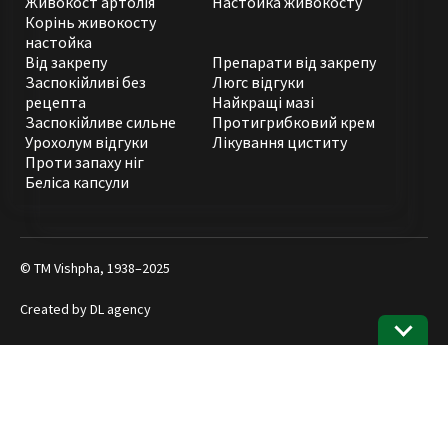
Живокост артолія
Настойка живокосту
Корінь живокосту
настойка
Від закрепу
Препарати від закрепу
Заспокійливі без
Люгс відгуки
рецепта
Найкращі мазі
Заспокійливе сильне
Протигрибковий крем
Урохолум відгуки
Лікування циститу
Проти запаху ніг
Беліса капсули
© ТМ Vishpha, 1938–2025
Created by
DL agency