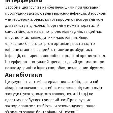
Інтерферони
Засоби з цієї групи є найбезпечнішими при лікуванні
простудних захворювань і вірусних інфекцій. В їх основі
– інтерферони, білки, котрі виробляються організмом
для захисту від інфекцій, організм може впоратися й
самостійно, але на це потрібно кілька днів, за цей час
вірус встигає пошкодити чимало клітин. Якщо
«захисних» білків, котрі є в організмі, вистачає, то
клітини стають несприйнятливими до збудника
інфекції, поширення хвороби в організмі припиняється.
Інтерферон – потужний препарат, який допомагає при
важкому грипі та інших хворобах, викликаних вірусами.
Антибіотики
Це сукупність антибактеріальних засобів, зазвичай
лікарі призначають антибіотики, якщо від симптомів
застуди (сухого, вологого кашлю, нежиті і т.д.) не
вдається позбутися тривалий час. При вірусних
захворюваннях антибіотики рекомендують, якщо
з'явилися ознаки бактеріальної інфекції: