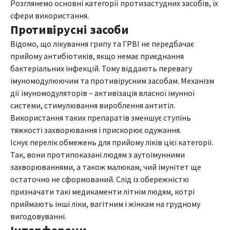
Розглянемо основні категорії протизастудних засобів, їх
сфери використання.
Противірусні засоби
Відомо, що лікування грипу та ГРВІ не передбачає
прийому антибіотиків, якщо немає приєднання
бактеріальних інфекцій. Тому віддають перевагу
імуномодулюючим та противірусним засобам. Механізм
дії імуномодуляторів – активізація власної імунної
системи, стимулювання вироблення антитіл.
Використання таких препаратів зменшує ступінь
тяжкості захворювання і прискорює одужання.
Існує перелік обмежень для прийому ліків цієї категорії.
Так, вони протипоказані людям з аутоімунними
захворюваннями, а також малюкам, чий імунітет ще
остаточно не сформований. Слід із обережністю
призначати такі медикаменти літнім людям, котрі
приймають інші ліки, вагітним і жінкам на грудному
вигодовуванні.