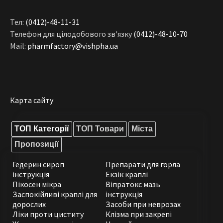
Тел:
(0412)-48-11-31
Телефон для цілодобового зв'язку
(0412)-48-10-70
Mail:
pharmfactory@vishpha.ua
Карта сайту
ТОП Категорії
ТОП Товари
Міста
Пропозиції
Гедерин сироп
Препарати для горла
інструкція
Екзік краплі
Пікосен мікра
Віпратокс мазь
Заспокійливі краплі для
інструкція
дорослих
Засоби при неврозах
Ліки проти циститу
Клізма при закрепі