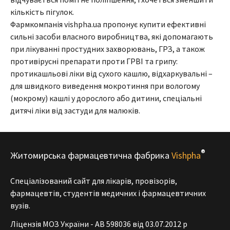
кількість пігулок.
Фармкомпанія vishpha.ua пропонує купити ефективні
сильні засоби власного виробництва, які допомагають
при лікуванні простудних захворювань, ГРЗ, а також
противірусні препарати проти ГРВІ та грипу:
протикашльові ліки від сухого кашлю, відхаркувальні –
для швидкого виведення мокротиння при вологому
(мокрому) кашлі у дорослого або дитини, спеціальні
дитячі ліки від застуди для малюків.
®
Житомирська фармацевтична фабрика
Vishpha
Спеціалізований сайт для лікарів, провізорів,
фармацевтів, студентів медичних і фармацевтичних
вузів.
Ліцензія МОЗ України - АВ 598036 від 03.07.2012 р