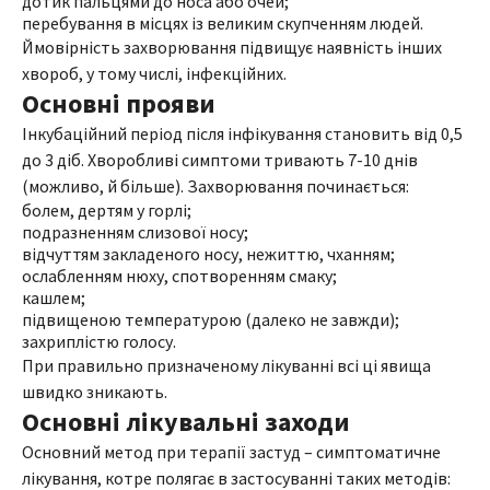
дотик пальцями до носа або очей;
перебування в місцях із великим скупченням людей.
Ймовірність захворювання підвищує наявність інших
хвороб, у тому числі, інфекційних.
Основні прояви
Інкубаційний період після інфікування становить від 0,5
до 3 діб. Хворобливі симптоми тривають 7-10 днів
(можливо, й більше). Захворювання починається:
болем, дертям у горлі;
подразненням слизової носу;
відчуттям закладеного носу, нежиттю, чханням;
ослабленням нюху, спотворенням смаку;
кашлем;
підвищеною температурою (далеко не завжди);
захриплістю голосу.
При правильно призначеному лікуванні всі ці явища
швидко зникають.
Основні лікувальні заходи
Основний метод при терапії застуд – симптоматичне
лікування, котре полягає в застосуванні таких методів: