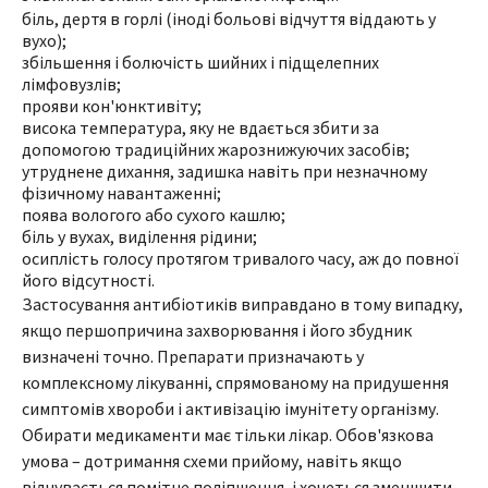
біль, дертя в горлі (іноді больові відчуття віддають у
вухо);
збільшення і болючість шийних і підщелепних
лімфовузлів;
прояви кон'юнктивіту;
висока температура, яку не вдається збити за
допомогою традиційних жарознижуючих засобів;
утруднене дихання, задишка навіть при незначному
фізичному навантаженні;
поява вологого або сухого кашлю;
біль у вухах, виділення рідини;
осиплість голосу протягом тривалого часу, аж до повної
його відсутності.
Застосування антибіотиків виправдано в тому випадку,
якщо першопричина захворювання і його збудник
визначені точно. Препарати призначають у
комплексному лікуванні, спрямованому на придушення
симптомів хвороби і активізацію імунітету організму.
Обирати медикаменти має тільки лікар. Обов'язкова
умова – дотримання схеми прийому, навіть якщо
відчувається помітне поліпшення, і хочеться зменшити