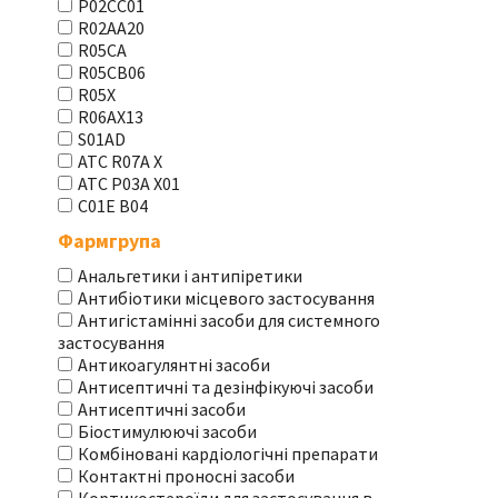
P02CC01
R02AA20
R05CA
R05CB06
R05X
R06AX13
S01AD
АТС R07A X
АТС Р03А Х01
С01Е В04
Фармгрупа
Анальгетики і антипіретики
Антибіотики місцевого застосування
Антигістамінні засоби для системного
застосування
Антикоагулянтні засоби
Антисептичні та дезінфікуючі засоби
Антисептичні засоби
Біостимулюючі засоби
Комбіновані кардіологічні препарати
Контактні проносні засоби