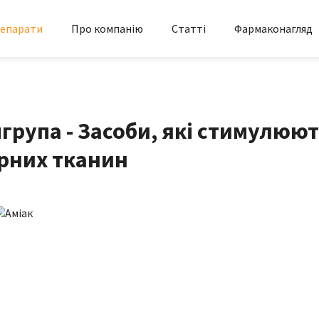
епарати
Про компанію
Статті
Фармаконагляд
група - Засоби, які стимулюю
ірних тканин