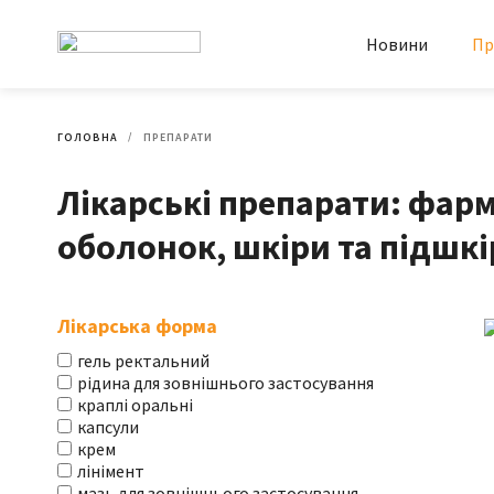
Новини
Пр
ГОЛОВНА
ПРЕПАРАТИ
Лікарські препарати: фарм
оболонок, шкіри та підшк
Лікарська форма
гель ректальний
рідина для зовнішнього застосування
краплі оральні
капсули
крем
лінімент
мазь для зовнішнього застосування