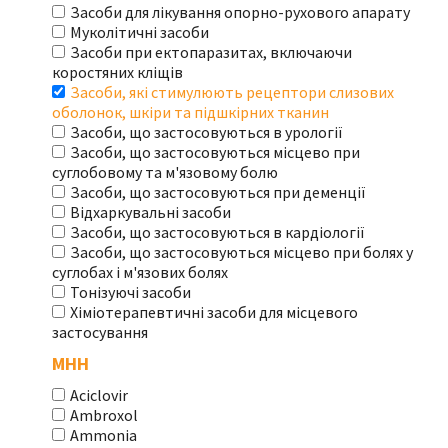
Засоби для лікування опорно-рухового апарату
Муколітичні засоби
Засоби при ектопаразитах, включаючи
коростяних кліщів
Засоби, які стимулюють рецептори слизових
оболонок, шкіри та підшкірних тканин
Засоби, що застосовуються в урології
Засоби, що застосовуються місцево при
суглобовому та м'язовому болю
Засоби, що застосовуються при деменції
Відхаркувальні засоби
Засоби, що застосовуються в кардіології
Засоби, що застосовуються місцево при болях у
суглобах і м'язових болях
Тонізуючі засоби
Хіміотерапевтичні засоби для місцевого
застосування
МНН
Aciclovir
Ambroxol
Ammonia