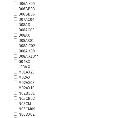
D06A X09
D06BB03
D06BB06
D07AC04
D08AD
D08AG03
D08AX
D08AX01
D08А С02
D08А Х08
D08А Х10**
G04BX
L03А Х
M01AX25
M02AX
M02AX03
M02AX10
N02BE01
N05CB02
N05CM
N05CM09
N06DX02