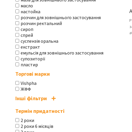
масло
настойка
розчин для зовнішнього застосування
Р
розчин ректальний
з
сироп
а
спрей
суспензія оральна
екстракт
емульсія для зовнішнього застосування
супозиторії
пластир
Торгові марки
Vishpha
ЖФФ
Інші фільтри
Термін придатності
2 роки
2 роки 6 місяців