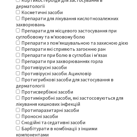
Кортикостероїди для застосування в
дерматології
Косметичні засоби
Препарати для лікування кислотнозалежних
захворювань
Препарати для місцевого застосування при
суглобовому та м'язовому болю
Препарати з пом'якшувальною та захисною дією
Препарати які сприяють загоєнню ран
Препарати при болю в суглобах і м'язах
Препарати при захворюваннях горла
Противірусні засоби
Противірусні засоби. Ацикловір
Протигрибкові засоби для застосування в
дерматології
Протисвербіжні засоби
Протимікробні засоби, які застосовуються для
лікування кишкових інфекцій
Протипаразитарні засоби
Проносні засоби
Снодійні та седативні засоби
Барбітурати в комбінації з іншими
компонентами