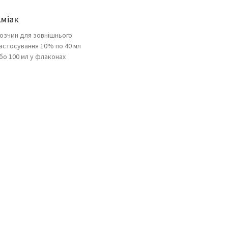
Аміак
озчин для зовнішнього
астосування 10% по 40 мл
бо 100 мл у флаконах