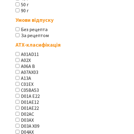
50 г
90 г
Умови відпуску
Без рецепта
За рецептом
АТХ-класифікація
A01AD11
A02X
A06A В
A07AX03
A13A
C01EX
C05BA53
D01A E22
D01AE12
D01AE22
D02AC
D03AX
D03A X09
D04AX