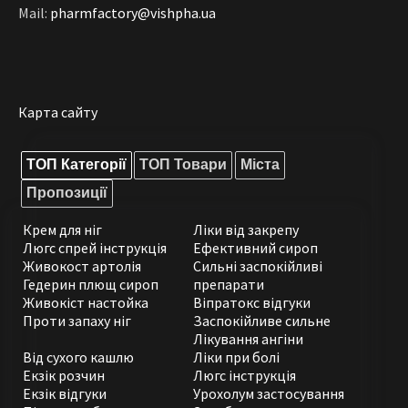
Mail:
pharmfactory@vishpha.ua
Карта сайту
ТОП Категорії
ТОП Товари
Міста
Пропозиції
Крем для ніг
Ліки від закрепу
Люгс спрей інструкція
Ефективний сироп
Живокост артолія
Сильні заспокійливі
Гедерин плющ сироп
препарати
Живокіст настойка
Віпратокс відгуки
Проти запаху ніг
Заспокійливе сильне
Лікування ангіни
Від сухого кашлю
Ліки при болі
Екзік розчин
Люгс інструкція
Екзік відгуки
Урохолум застосування