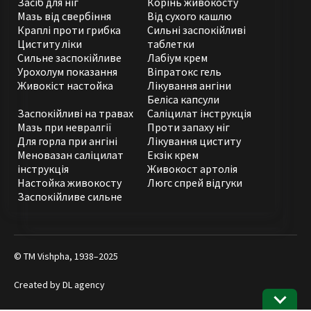
Засіб для ніг
Корінь живокосту
Мазь від свербіння
Від сухого кашлю
Краплі проти грибка
Сильні заспокійливі
Циститу ліки
таблетки
Сильне заспокійливе
Лабіум крем
Урохолум показання
Віпратокс гель
Живокіст настойка
Лікування ангіни
Беліса капсули
Заспокійливі на травах
Саліцилат інструкція
Мазь при невралгії
Проти запаху ніг
Для горла при ангіні
Лікування циститу
Меновазан саліцилат
Екзік крем
інструкція
Живокост артолія
Настойка живокосту
Люгс спрей відгуки
Заспокійливе сильне
© ТМ Vishpha, 1938–2025
Created by
DL agency