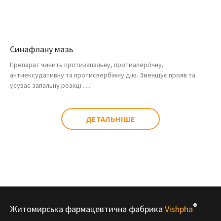
Синафлану мазь
Препарат чинить протизапальну, протиалергічну,
антиексудативну та протисвербіжну дію. Зменшує прояв та
усуває запальну реакці . . .
ДЕТАЛЬНІШЕ
®
Житомирська фармацевтична фабрика
Vishpha