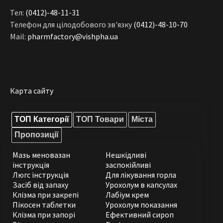
Тел:
(0412)-48-11-31
Телефон для цілодобового зв'язку
(0412)-48-10-70
Mail:
pharmfactory@vishpha.ua
Карта сайту
ТОП Категорії
ТОП Товари
Міста
Пропозиції
Мазь меновазан
Нешкідливі
інструкція
заспокійливі
Люгс інструкція
Для лікування горла
Засіб від запаху
Урохолум в капсулах
Клізма при закрепі
Лабіум крем
Пікосен таблетки
Урохолум показання
Клізма при запорі
Ефективний сироп