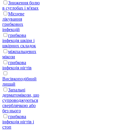
Зниження болю
в суглобах і м'язах
Місцеве
лікування
грибкових
інфекцій
грибкова
інфекція шкіри і
шкірних складок
міжпальцевих
мікози
грибкова
інфекція нігтів
Висівкоподібний
лишай
Запальні
дерматомікози, що
супроводжуються
сверблячкою або
без нього
грибкова
інфекція нігтів і
стоп