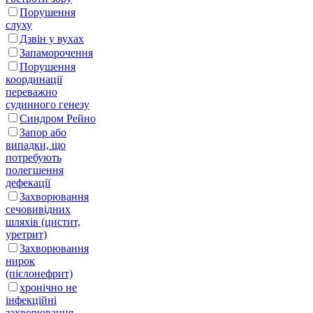
Порушення
слуху
Дзвін у вухах
Запаморочення
Порушення
координації
переважно
судинного генезу
Синдром Рейно
Запор або
випадки, що
потребують
полегшення
дефекації
Захворювання
сечовивідних
шляхів (цистит,
уретрит)
Захворювання
нирок
(пієлонефрит)
хронічно не
інфекційні
захворювання