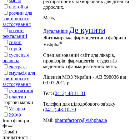
масло
респіраторних захворювань для дітей та
настойка
дорослих.
розчин для
Мазь,
зовнішнього
застосування
Де купити
розчин
Детальніше
ректальний
Житомирська фармацевтична фабрика
сироп
®
Vishpha
спрей
суспензія
Спеціалізований сайт для лікарів,
оральна
провізорів, фармацевтів, студентів
медичних і фармацевтичних вузів.
екстракт
емульсія для
Ліцензія МОЗ України - АВ 598036 від
зовнішнього
03.07.2012 р
застосування
супозиторії
Тел:
(0412)-48-11-31
пластир
Торгові марки
Телефон для цілодобового зв'язку
Vishpha
(0412)-48-10-70
ЖФФ
Mail:
pharmfactory@vishpha.ua
Інші фільтри
Термін
придатності