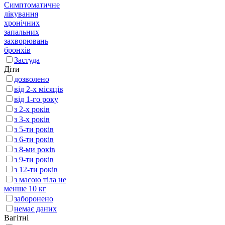
Симптоматичне
лікування
хронічних
запальних
захворювань
бронхів
Застуда
Діти
дозволено
від 2-х місяців
від 1-го року
з 2-х років
з 3-х років
з 5-ти років
з 6-ти років
з 8-ми років
з 9-ти років
з 12-ти років
з масою тіла не
менше 10 кг
заборонено
немає даних
Вагітні