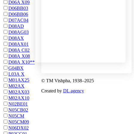
D06A X09
Мазь при
Проти
D06BB03
D06BB06
застуді
запаху ніг
D07AC04
Крем для
Настойка
D08AD
D08AG03
ніг
живокосту
D08AX
Проти
D08AX01
D08А С02
грибка
D08А Х08
D08А Х10**
G04BX
L03А Х
M01AX25
© ТМ Vishpha, 1938–2025
M02AX
Created by
DL agency
M02AX03
M02AX10
N02BE01
N05CB02
N05CM
N05CM09
N06DX02
P02CC01