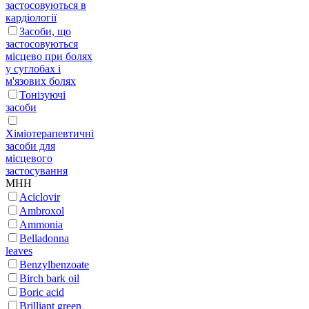
застосовуються в
кардіології
Засоби, що
застосовуються
місцево при болях
у суглобах і
м'язових болях
Тонізуючі
засоби
Хіміотерапевтичні
засоби для
місцевого
застосування
МНН
Aciclovir
Ambroxol
Ammonia
Belladonna
leaves
Benzylbenzoate
Birch bark oil
Boric acid
Brilliant green