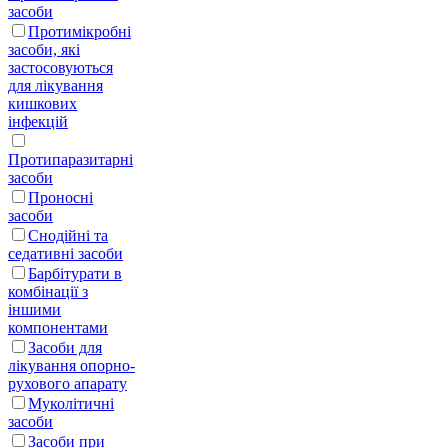
засоби
Протимікробні
засоби, які
застосовуються
для лікування
кишкових
інфекцій
Протипаразитарні
засоби
Проносні
засоби
Снодійні та
седативні засоби
Барбітурати в
комбінації з
іншими
компонентами
Засоби для
лікування опорно-
рухового апарату
Муколітичні
засоби
Засоби при