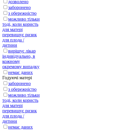
дозволено
заборонено
з обережністю
можливо тільки
тоді, коли користь
для матері
перевищує ризик
для плода /
дитини
вирішує лікар
індивідуально, в
кожному
окремому випадку
немає даних
Годуючі матері
заборонено
з обережністю
можливо тільки
тоді, коли користь
для матері
перевищує ризик
для плода /
дитини
немає даних