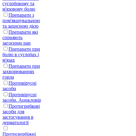
суглобовому та
м'язовому болю
Препарати з
пом'якшувальною
та захисною дією
Препарати які
сприяють
загоєнню ран
Препарати при
болю в суглобах і
м'язах
Препарати при
захворюваннях
горла
Противірусні
засоби
Противірусні
засоби. Ацикловір
Протигрибкові
засоби для
застосування в
дерматології
Протисвербіжні