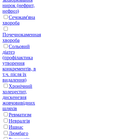
нирок (нефрит,
нефроз)
Сечокам'яна
хвороба
Почечнокаменная
хвороба
Сольовий
діатез
(профілактика
утворення
конкрементів, в
т.ч. після їх
видалення)
Хронічний
холецестит,
дискенезия
жовчовивідних
шляхів
Ревматизм
Невралгія
Ишиас
Люмбаго