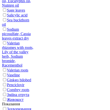
oil, Eucalyptus oil,
Nutmrg oil
Sage leaves
Salicylic acid
Sea buckthorn
oil
Sodium
picosulfate, Cassia
leaves extract dry
Valerian
rhizomes with roots,
Lily of the valley
herb, Sodium
bromide,
Racementhol
Valerian roots
Vaseline
Ginkgo bilobed
Penciclovir
Сomfrey roots
Зміїна отрута
Живокост
Показання
Захворювання