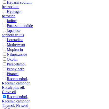
Heparin sodium,
benzocaine
Hydrogen
peroxide
Iodine
Potassium iodide
Japanese
sophora fruitis
Loratadine
Motherwort
Mupirocin
Nifuroxazide
Oxolin
Paracetamol
Peony herb
Pirantel
Racementhol,
Racemic camphor,
Eucalyptus oil,
Clove oil
Racementhol,
Racemic camphor,
Thymol, Fir seed