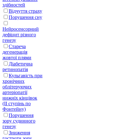
здібностей
Відчуття страху
Порушення сну
Нейросенсорний
дефіцит різного
генезу
Стареча
дегенерація
жовтої плями
Діабетична
ретинопатія
Кульгавість при
хронічних
облітеруючих
артеріопатії
нижніх кінцівок
(II ступінь по
Фонтейну)
Порушення
зору судинного
генезу
Зниження
гостроти зору