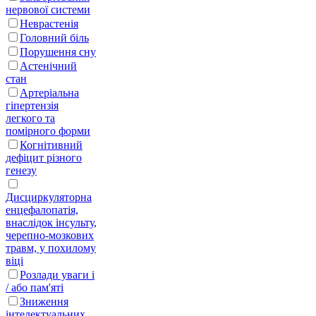
нервової системи
Неврастенія
Головний біль
Порушення сну
Астенічний
стан
Артеріальна
гіпертензія
легкого та
помірного форми
Когнітивний
дефіцит різного
генезу
Дисциркуляторна
енцефалопатія,
внаслідок інсульту,
черепно-мозкових
травм, у похилому
віці
Розлади уваги і
/ або пам'яті
Зниження
інтелектуальних