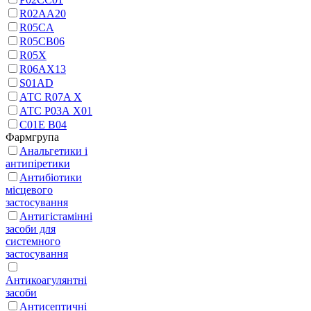
R02AA20
R05CA
R05CB06
R05X
R06AX13
S01AD
АТС R07A X
АТС Р03А Х01
С01Е В04
Фармгрупа
Анальгетики і
антипіретики
Антибіотики
місцевого
застосування
Антигістамінні
засоби для
системного
застосування
Антикоагулянтні
засоби
Антисептичні