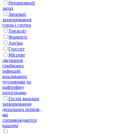
Неприємний
запах
Запальні
захворювання
горла і глотки
Тонзиліт
Фарингіт
Ангіна
Глоссит
Місцеве
лікування
грибкових
інфекцій,
викликаних
чутливими до
нафтифіну
патогенами
Гострі запальні
захворювання
дихальних шляхів,
які
соправождаются
кашлем