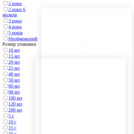
Карта сайту
2 роки
2 роки 6
місяців
ТОП Категорії
3 роки
4 роки
5 років
ТОП Товари
Міста
Необмежений
Розмір упаковки
Пропозиції
10 мл
15 мл
20 мл
Лікування
Препарати
25 мл
40 мл
циститу
від ангіни
50 мл
препарати
Люгс
60 мл
90 мл
Ефективн
спрей
100 мл
е
інструкція
120 мл
200 мл
заспокійл
При
5 г
иве
забоях
10 г
15 г
Лікування
Корінь
25 г