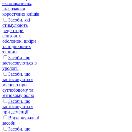
ектопаразитах,
включаючи
коростяних кліщів
Засоби, які
стимулюють
рецептори
слизових
оболонок, шкіри
та підшкірних
тканин
Засоби, що
застосовуються в
урології
Засоби, що
застосовуються
місцево при
суглобовому та
м'язовому болю
Засоби, що
застосовуються
при деменції
Відхаркувальні
засоби
Засоби, що