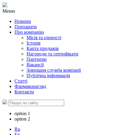
Меню
Новини
Препарати
Про компанію
Місія та цінності
Історія
Карта продажів
Нагороди та сертифікати
Партнери
Вакансії
Зовнішня служба компанії
Публічна інформація
Статті
Фармаконагляд
Контакти
opiton 1
option 2
Ru
En