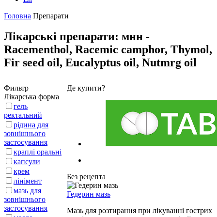
Головна
Препарати
Лікарські препарати: мнн -
Racementhol, Racemic camphor, Thymol,
Fir seed oil, Eucalyptus oil, Nutmrg oil
Фильтр
Де купити?
Лікарська форма
гель
ректальний
рідина для
зовнішнього
застосування
краплі оральні
капсули
крем
Без рецепта
лінімент
мазь для
Гедерин мазь
зовнішнього
застосування
Мазь для розтирання при лікуванні гострих