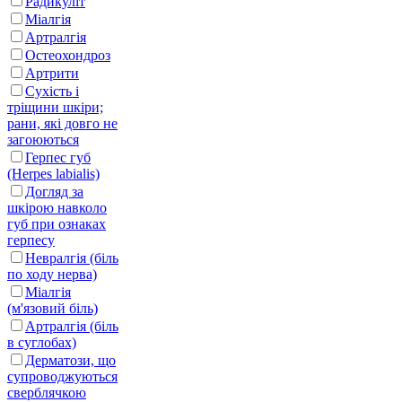
Радикуліт
Міалгія
Артралгія
Остеохондроз
Артрити
Сухість і
тріщини шкіри;
рани, які довго не
загоюються
Герпес губ
(Herpes labialis)
Догляд за
шкірою навколо
губ при ознаках
герпесу
Невралгія (біль
по ходу нерва)
Міалгія
(м'язовий біль)
Артралгія (біль
в суглобах)
Дерматози, що
супроводжуються
сверблячкою