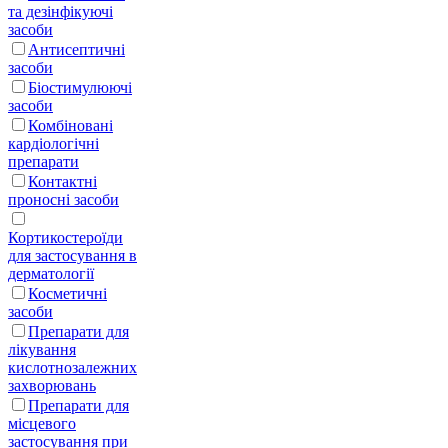
та дезінфікуючі
засоби
Антисептичні
засоби
Біостимулюючі
засоби
Комбіновані
кардіологічні
препарати
Контактні
проносні засоби
Кортикостероїди
для застосування в
дерматології
Косметичні
засоби
Препарати для
лікування
кислотнозалежних
захворювань
Препарати для
місцевого
застосування при