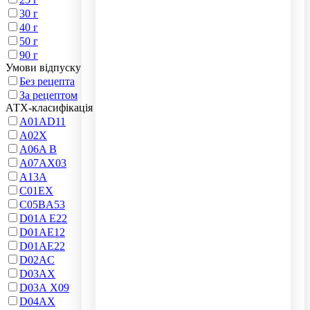
ангіни
живокосту
30 г
40 г
Віпратокс
настойка
50 г
відгуки
Екзік для
90 г
Умови відпуску
Розчин
нігтів
Без рецепта
відгуки
Беліса
За рецептом
АТХ-класифікація
Живокост
капсули
A01AD11
A02X
артолія
A06A В
Засоби від
Заспокійл
A07AX03
A13A
герпесу
иві на
C01EX
Меноваза
травах
C05BA53
D01A E22
н
Краплі на
D01AE12
саліцилат
травах
D01AE22
D02AC
Плющ
Протигри
D03AX
сироп
бковий
D03A X09
D04AX
інструкція
крем