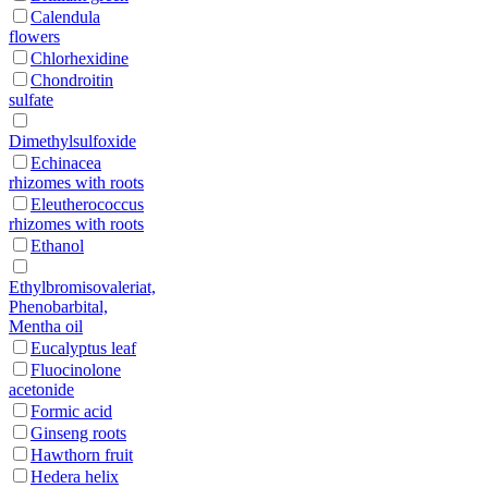
Calendula
flowers
Chlorhexidine
Chondroitin
sulfate
Dimethylsulfoxide
Echinacea
rhizomes with roots
Eleutherococcus
rhizomes with roots
Ethanol
Ethylbromisovaleriat,
Phenobarbital,
Mentha oil
Eucalyptus leaf
Fluocinolone
acetonide
Formic acid
Ginseng roots
Hawthorn fruit
Hedera helix