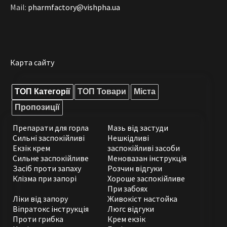
Mail:
pharmfactory@vishpha.ua
Карта сайту
ТОП Категорії
ТОП Товари
Міста
Пропозиції
Препарати для горла
Мазь від застуди
Сильні заспокійливі
Нешкідливі
Екзік крем
заспокійливі засоби
Сильне заспокійливе
Меновазан інструкція
Засіб проти запаху
Розчин відгуки
Клізма при запорі
Хороше заспокійливе
При забоях
Ліки від запору
Живокіст настойка
Віпратокс інструкція
Люгс відгуки
Проти грибка
Крем екзік