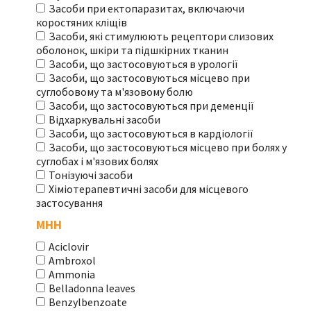
Засоби при ектопаразитах, включаючи
коростяних кліщів
Засоби, які стимулюють рецептори слизових
оболонок, шкіри та підшкірних тканин
Засоби, що застосовуються в урології
Засоби, що застосовуються місцево при
суглобовому та м'язовому болю
Засоби, що застосовуються при деменції
Відхаркувальні засоби
Засоби, що застосовуються в кардіології
Засоби, що застосовуються місцево при болях у
суглобах і м'язових болях
Тонізуючі засоби
Хіміотерапевтичні засоби для місцевого
застосування
МНН
Aciclovir
Ambroxol
Ammonia
Belladonna leaves
Benzylbenzoate