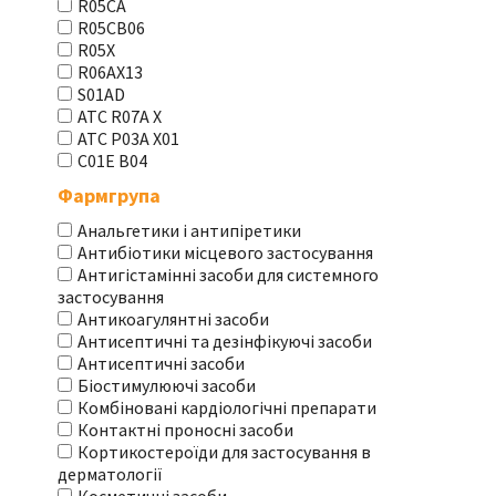
R05CA
R05CB06
R05X
R06AX13
S01AD
АТС R07A X
АТС Р03А Х01
С01Е В04
Фармгрупа
Анальгетики і антипіретики
Антибіотики місцевого застосування
Антигістамінні засоби для системного
застосування
Антикоагулянтні засоби
Антисептичні та дезінфікуючі засоби
Антисептичні засоби
Біостимулюючі засоби
Комбіновані кардіологічні препарати
Контактні проносні засоби
Кортикостероїди для застосування в
дерматології