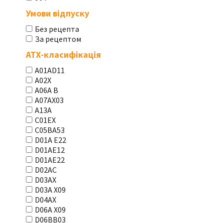
Умови відпуску
Без рецепта
За рецептом
АТХ-класифікація
A01AD11
A02X
A06A В
A07AX03
A13A
C01EX
C05BA53
D01A E22
D01AE12
D01AE22
D02AC
D03AX
D03A X09
D04AX
D06A X09
D06BB03