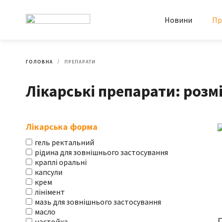
Новини
Пр
ГОЛОВНА
ПРЕПАРАТИ
Лікарські препарати: розмі
Лікарська форма
гель ректальний
рідина для зовнішнього застосування
краплі оральні
капсули
крем
лінімент
мазь для зовнішнього застосування
масло
настойка