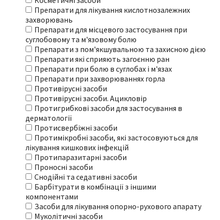
Косметичні засоби
Препарати для лікування кислотнозалежних
захворювань
Препарати для місцевого застосування при
суглобовому та м'язовому болю
Препарати з пом'якшувальною та захисною дією
Препарати які сприяють загоєнню ран
Препарати при болю в суглобах і м'язах
Препарати при захворюваннях горла
Противірусні засоби
Противірусні засоби. Ацикловір
Протигрибкові засоби для застосування в
дерматології
Протисвербіжні засоби
Протимікробні засоби, які застосовуються для
лікування кишкових інфекцій
Протипаразитарні засоби
Проносні засоби
Снодійні та седативні засоби
Барбітурати в комбінації з іншими
компонентами
Засоби для лікування опорно-рухового апарату
Муколітичні засоби