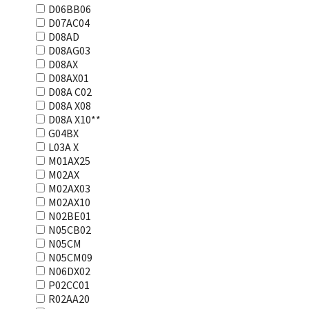
D06BB06
D07AC04
D08AD
D08AG03
D08AX
D08AX01
D08А С02
D08А Х08
D08А Х10**
G04BX
L03А Х
M01AX25
M02AX
M02AX03
M02AX10
N02BE01
N05CB02
N05CM
N05CM09
N06DX02
P02CC01
R02AA20