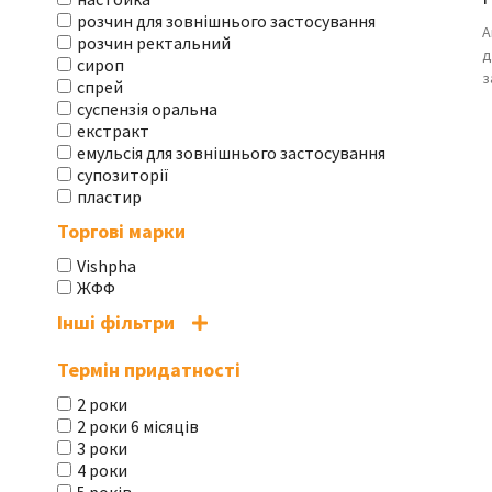
розчин для зовнішнього застосування
А
розчин ректальний
д
сироп
з
спрей
суспензія оральна
екстракт
емульсія для зовнішнього застосування
супозиторії
пластир
Торгові марки
Vishpha
ЖФФ
Інші фільтри
Термін придатності
2 роки
2 роки 6 місяців
3 роки
4 роки