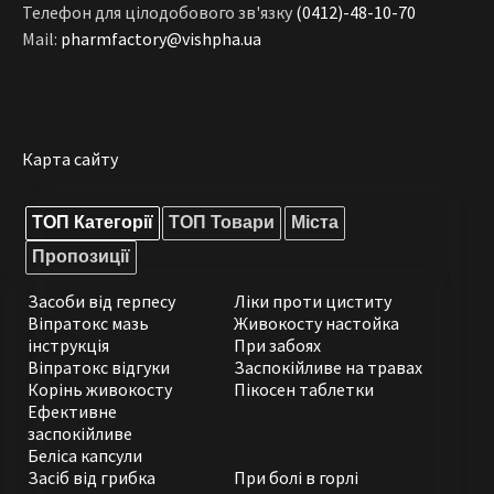
Телефон для цілодобового зв'язку
(0412)-48-10-70
Mail:
pharmfactory@vishpha.ua
Карта сайту
ТОП Категорії
ТОП Товари
Міста
Пропозиції
Засоби від герпесу
Ліки проти циститу
Віпратокс мазь
Живокосту настойка
інструкція
При забоях
Віпратокс відгуки
Заспокійливе на травах
Корінь живокосту
Пікосен таблетки
Ефективне
заспокійливе
Беліса капсули
Засіб від грибка
При болі в горлі